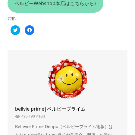
ベルビーWebshop本店はこちらから♪
共有:
ク
Facebook
リ
で
ッ
共
ク
有
し
す
て
る
Twitter
に
で
は
共
ク
有
リ
(新
ッ
し
ク
い
し
ウ
て
ィ
く
ン
だ
ド
さ
ウ
い
で
(新
開
し
き
い
ま
ウ
bellvie prime|ベルビープライム
す)
ィ
ン
ド
496,198 views
ウ
で
Bellevie Prime Denpo（ベルビープライム電報）は、
開
き
ま
あなたの大切な人の結婚式や発表会、開店、お誕生