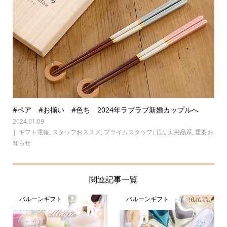
#ペア #お揃い #色ち 2024年ラブラブ新婚カップルへ
2024.01.09
ギフト電報
,
スタッフおススメ
,
プライムスタッフ日記
,
実用品系
,
重要お
知らせ
関連記事一覧
バルーンギフト
バルーンギフト