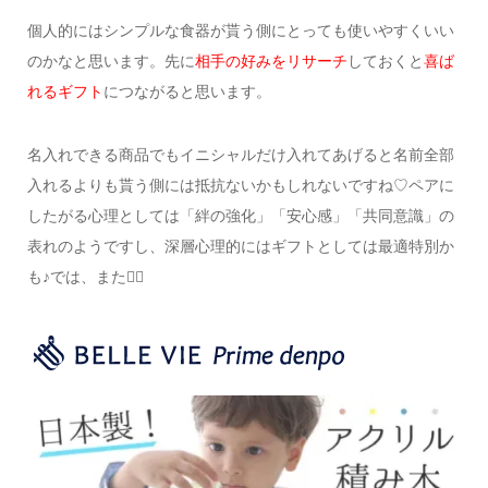
個人的にはシンプルな食器が貰う側にとっても
使いやすくいい
のかなと思います。
先に
相手の好みをリサーチ
しておくと
喜ば
れるギフト
につながると思います。
名入れできる商品でもイニシャルだけ入れてあげると
名前全部
入れるよりも貰う側には抵抗ないかもしれないですね♡
ペアに
したがる心理としては「絆の強化」「安心感」「共同意識」の
表れのようですし、
深層心理的にはギフトとしては最適特別か
も♪
では、また✋🏻