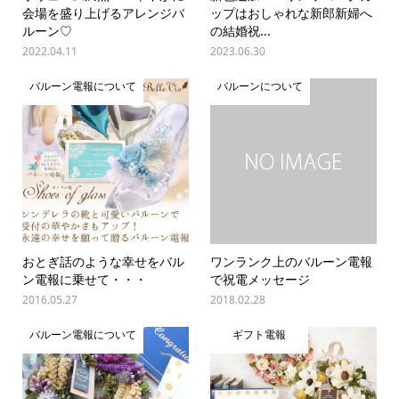
会場を盛り上げるアレンジバ
ップはおしゃれな新郎新婦へ
ルーン♡
の結婚祝...
2022.04.11
2023.06.30
バルーン電報について
バルーンについて
おとぎ話のような幸せをバル
ワンランク上のバルーン電報
ン電報に乗せて・・・
で祝電メッセージ
2016.05.27
2018.02.28
バルーン電報について
ギフト電報