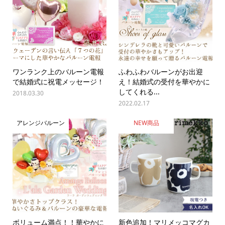
ワンランク上のバルーン電報
ふわふわバルーンがお出迎
で結婚式に祝電メッセージ！
え！結婚式の受付を華やかに
してくれる...
2018.03.30
2022.02.17
アレンジバルーン
NEW商品
ボリューム満点！！華やかに
新色追加！マリメッコマグカ