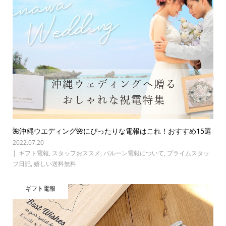
🌺沖縄ウエディング🌺にぴったりな電報はこれ！おすすめ15選
2022.07.20
ギフト電報
,
スタッフおススメ
,
バルーン電報について
,
プライムスタッ
フ日記
,
嬉しい送料無料
ギフト電報