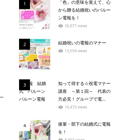
「色」の意味を覚えて、心
1
から贈る結婚祝いのバルー
ン電報を！
30,077 views
結婚祝いの電報のマナー
2
13,554 views
知って得する☆祝電マナー
3
講座 ～第１回～ 代表の
方必見！グループで電...
10,473 views
後輩・部下の結婚式に電報
4
を！
8,907 views