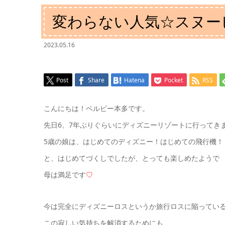
変わらない人気☆スヌー
2023.05.16
Post
Share
Hatena
Pocket
RSS
こんにちは！ベルビー本多です。
先日6、7年ぶりぐらいにディズニーリゾートに行ってき
5歳の娘は、はじめてのディズニー！はじめての飛行機！
と、はじめてづくしでしたが、とっても楽しめたようで
母は満足です
♡
今は完全にディズニーロスというか旅行ロスに陥ってい
この寂しい気持ちを解消するためにも