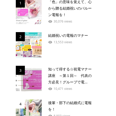
「色」の意味を覚えて、心
1
から贈る結婚祝いのバルー
ン電報を！
30,076 views
結婚祝いの電報のマナー
2
13,553 views
知って得する☆祝電マナー
3
講座 ～第１回～ 代表の
方必見！グループで電...
10,471 views
後輩・部下の結婚式に電報
4
を！
8,903 views