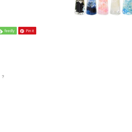
feedly
Pin it
？？