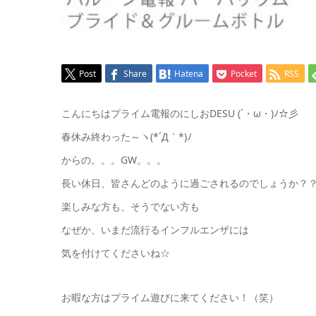
Post
Share
Hatena
Pocket
RSS
こんにちはプライム電報のにしおDESU (´・ω・)ﾉ☆彡
春休み終わった～ヽ(*´Д｀*)ﾉ
からの。。。GW。。。
長い休日、皆さんどのように過ごされるのでしょうか？
楽しみな方も、そうでない方も
なぜか、いまだ流行るインフルエンザには
気を付けてくださいね☆
お暇な方はプライム遊びに来てください！（笑）