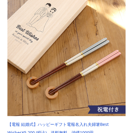
【電報 結婚式】
ハッピーギフト電報
名入れ夫婦箸Best
Wishes
¥5,200 (税込) 送料無料 沖縄1000円