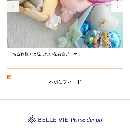


〰️あなたはどれを選ぶ？？私はこれかな！〰️
た
不明なフィード