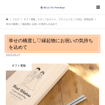
ブログ
ギフト電報
,
スタッフおススメ
,
プライムスタッフ日記
,
実用品系
幸せの橋渡し♡縁起物にお祝いの気持ちを込めて
幸せの橋渡し♡縁起物にお祝いの気持ち
を込めて
2023.03.27
ギフト電報