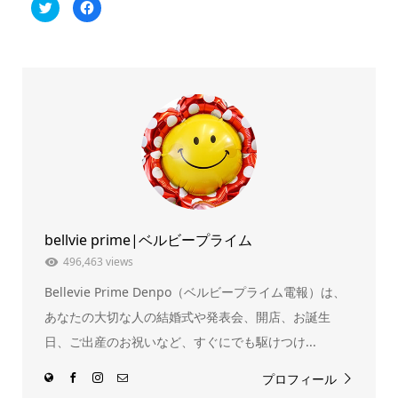
ク
Facebook
リ
で
ッ
共
ク
有
し
す
て
る
Twitter
に
で
は
共
ク
有
リ
(新
ッ
し
ク
い
し
ウ
て
ィ
く
ン
だ
ド
さ
ウ
い
で
(新
開
し
き
い
ま
ウ
bellvie prime|ベルビープライム
す)
ィ
ン
ド
496,463 views
ウ
で
Bellevie Prime Denpo（ベルビープライム電報）は、
開
き
ま
あなたの大切な人の結婚式や発表会、開店、お誕生
す)
日、ご出産のお祝いなど、すぐにでも駆けつけ...
プロフィール