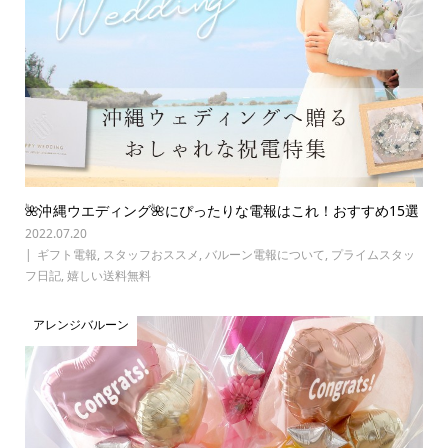
🌺沖縄ウエディング🌺にぴったりな電報はこれ！おすすめ15選
2022.07.20
ギフト電報
,
スタッフおススメ
,
バルーン電報について
,
プライムスタッ
フ日記
,
嬉しい送料無料
アレンジバルーン