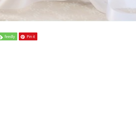
feedly
Pin it