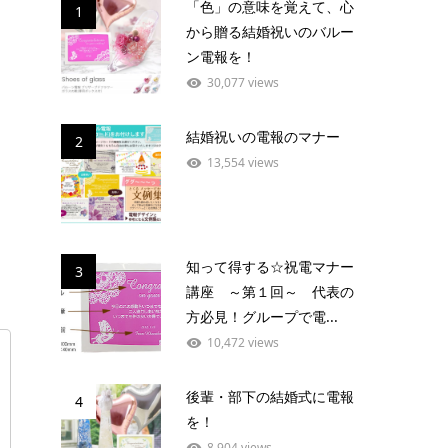
「色」の意味を覚えて、心
1
から贈る結婚祝いのバルー
ン電報を！
30,077 views
結婚祝いの電報のマナー
2
13,554 views
知って得する☆祝電マナー
3
講座 ～第１回～ 代表の
方必見！グループで電...
10,472 views
後輩・部下の結婚式に電報
4
を！
8,904 views