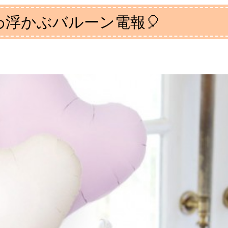
わ浮かぶバルーン電報🎈