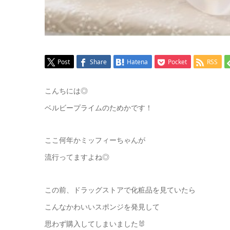
Post
Share
Hatena
Pocket
RSS
こんちには◎
ベルビープライムのためかです！
ここ何年かミッフィーちゃんが
流行ってますよね◎
この前、ドラッグストアで化粧品を見ていたら
こんなかわいいスポンジを発見して
思わず購入してしまいました🐰