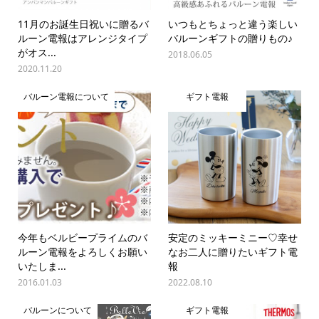
11月のお誕生日祝いに贈るバ
いつもとちょっと違う楽しい
ルーン電報はアレンジタイプ
バルーンギフトの贈りもの♪
がオス...
2018.06.05
2020.11.20
バルーン電報について
ギフト電報
今年もベルビープライムのバ
安定のミッキーミニー♡幸せ
ルーン電報をよろしくお願い
なお二人に贈りたいギフト電
いたしま...
報
2016.01.03
2022.08.10
バルーンについて
ギフト電報