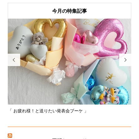
今月の特集記事


「 お疲れ様！と送りたい発表会ブーケ 」
〰