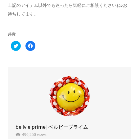
上記のアイテム以外でも迷ったら気軽にご相談くださいね♪お
待ちしてます。
共有:
ク
Facebook
リ
で
ッ
共
ク
有
し
す
て
る
Twitter
に
で
は
共
ク
有
リ
(新
ッ
し
ク
い
し
ウ
て
ィ
く
ン
だ
ド
さ
ウ
い
で
(新
開
し
き
い
ま
ウ
bellvie prime|ベルビープライム
す)
ィ
ン
ド
496,250 views
ウ