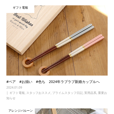
ギフト電報
#ペア #お揃い #色ち 2024年ラブラブ新婚カップルへ
2024.01.09
ギフト電報
,
スタッフおススメ
,
プライムスタッフ日記
,
実用品系
,
重要お
知らせ
アレンジバルーン