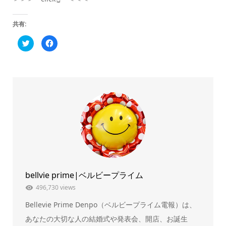
共有:
ク
Facebook
リ
で
ッ
共
ク
有
し
す
て
る
Twitter
に
で
は
共
ク
有
リ
(新
ッ
し
ク
い
し
ウ
て
ィ
く
ン
だ
ド
さ
ウ
い
で
(新
開
し
き
い
ま
ウ
bellvie prime|ベルビープライム
す)
ィ
ン
ド
496,730 views
ウ
で
Bellevie Prime Denpo（ベルビープライム電報）は、
開
き
ま
あなたの大切な人の結婚式や発表会、開店、お誕生
す)