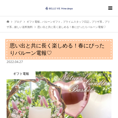
ブログ
ギフト電報
,
バルーンギフト
,
プライムスタッフ日記
,
プリザ系
,
プリ
ザ系
,
嬉しい送料無料
思い出と共に長く楽しめる！春にぴったりバルーン電報♡
思い出と共に長く楽しめる！春にぴった
りバルーン電報♡
2022.04.27
ギフト電報