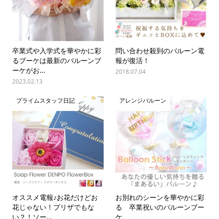
卒業式や入学式を華やかに彩
問い合わせ殺到のバルーン電
るブーケは最新のバルーンブ
報が復活！
ーケがお...
2018.07.04
2023.02.13
プライムスタッフ日記
アレンジバルーン
オススメ電報♪お花だけどお
お別れのシーンを華やかに彩
花じゃない！プリザでもな
る 卒業祝いのバルーンブー
い？！ソー...
ケ