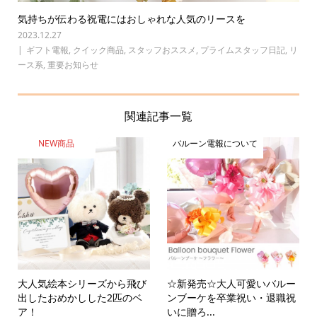
気持ちが伝わる祝電にはおしゃれな人気のリースを
2023.12.27
ギフト電報
,
クイック商品
,
スタッフおススメ
,
プライムスタッフ日記
,
リ
ース系
,
重要お知らせ
関連記事一覧
NEW商品
バルーン電報について
大人気絵本シリーズから飛び
☆新発売☆大人可愛いバルー
出したおめかしした2匹のベ
ンブーケを卒業祝い・退職祝
ア！
いに贈ろ...