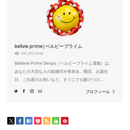
有
リ
(新
ッ
し
ク
い
し
ウ
て
ィ
く
ン
だ
ド
さ
ウ
い
で
(新
開
し
き
い
ま
ウ
bellvie prime|ベルビープライム
す)
ィ
ン
ド
496,283 views
ウ
で
Bellevie Prime Denpo（ベルビープライム電報）は、
開
き
ま
あなたの大切な人の結婚式や発表会、開店、お誕生
す)
日、ご出産のお祝いなど、すぐにでも駆けつけ...
プロフィール