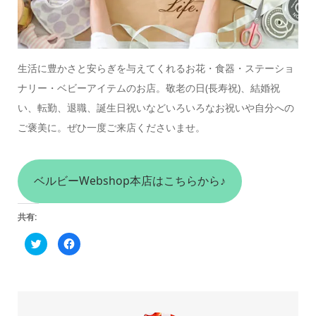
生活に豊かさと安らぎを与えてくれるお花・食器・ステーショ
ナリー・ベビーアイテムのお店。
敬老の日(長寿祝)、結婚祝
い、転勤、退職、誕生日祝いなどいろいろなお祝いや自分への
ご褒美に。
ぜひ一度ご来店くださいませ。
ベルビーWebshop本店はこちらから♪
共有:
ク
Facebook
リ
で
ッ
共
ク
有
し
す
て
る
Twitter
に
で
は
共
ク