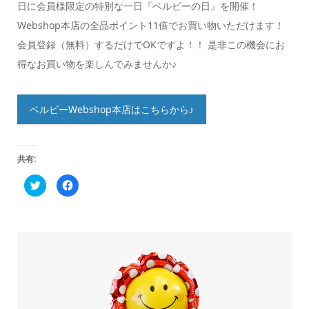
日に会員様限定の特別な一日『ベルビーの日』を開催！
Webshop本店の全品ポイント11倍でお買い物いただけます！
会員登録（無料）するだけでOKですよ！！ 是非この機会にお
得なお買い物を楽しんでみませんか♪
ベルビーWebshop本店はこちらから♪
共有:
ク
Facebook
リ
で
ッ
共
ク
有
し
す
て
る
Twitter
に
で
は
共
ク
有
リ
(新
ッ
し
ク
い
し
ウ
て
ィ
く
ン
だ