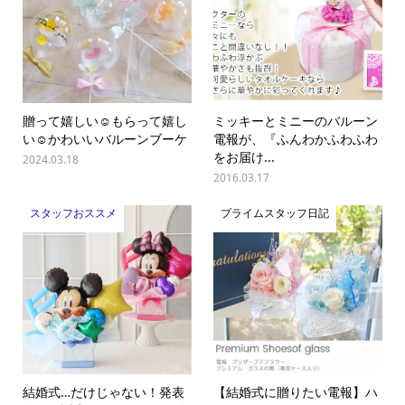
贈って嬉しい☺️もらって嬉し
ミッキーとミニーのバルーン
い☺️かわいいバルーンブーケ
電報が、『ふんわかふわふわ
をお届け...
2024.03.18
2016.03.17
スタッフおススメ
プライムスタッフ日記
結婚式…だけじゃない！発表
【結婚式に贈りたい電報】ハ