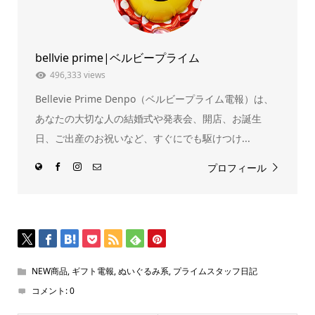
ド
さ
ウ
い
で
(新
開
し
き
い
ま
ウ
bellvie prime|ベルビープライム
す)
ィ
ン
ド
496,333 views
ウ
で
Bellevie Prime Denpo（ベルビープライム電報）は、
開
き
ま
あなたの大切な人の結婚式や発表会、開店、お誕生
す)
日、ご出産のお祝いなど、すぐにでも駆けつけ...
プロフィール
NEW商品
,
ギフト電報
,
ぬいぐるみ系
,
プライムスタッフ日記
コメント:
0