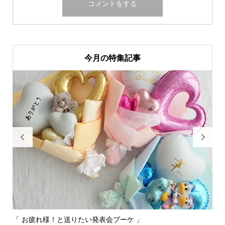
今月の特集記事


「 お疲れ様！と送りたい発表会ブーケ 」
〰