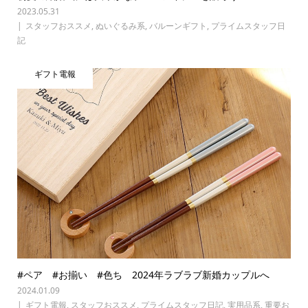
2023.05.31
スタッフおススメ
,
ぬいぐるみ系
,
バルーンギフト
,
プライムスタッフ日
記
ギフト電報
#ペア #お揃い #色ち 2024年ラブラブ新婚カップルへ
2024.01.09
ギフト電報
,
スタッフおススメ
,
プライムスタッフ日記
,
実用品系
,
重要お