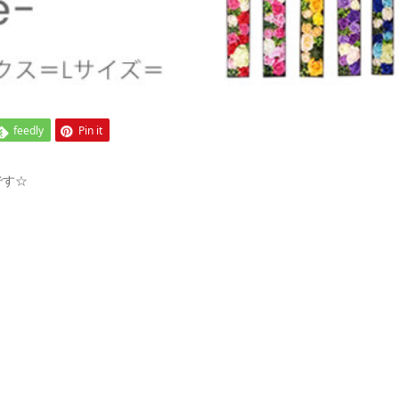
feedly
Pin it
です☆