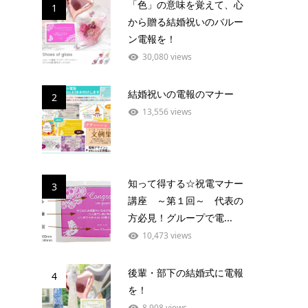
「色」の意味を覚えて、心
1
から贈る結婚祝いのバルー
ン電報を！
30,080 views
結婚祝いの電報のマナー
2
13,556 views
知って得する☆祝電マナー
3
講座 ～第１回～ 代表の
方必見！グループで電...
10,473 views
後輩・部下の結婚式に電報
4
を！
8,908 views