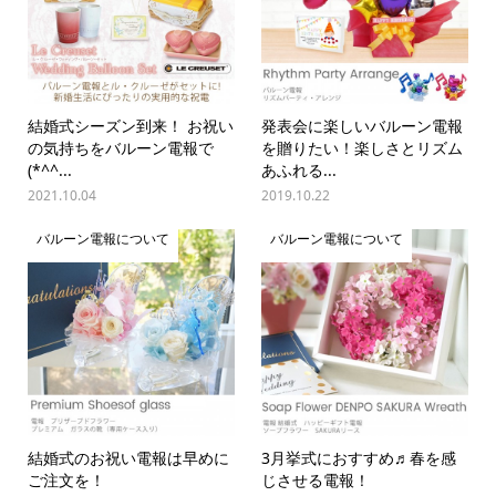
結婚式シーズン到来！ お祝い
発表会に楽しいバルーン電報
の気持ちをバルーン電報で
を贈りたい！楽しさとリズム
(*^^...
あふれる...
2021.10.04
2019.10.22
バルーン電報について
バルーン電報について
結婚式のお祝い電報は早めに
3月挙式におすすめ♬春を感
ご注文を！
じさせる電報！