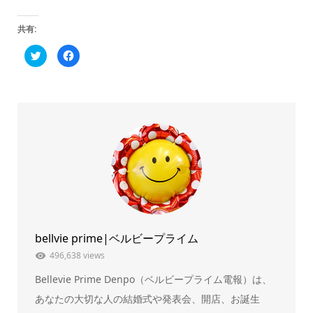
共有:
ク
Facebook
リ
で
ッ
共
ク
有
し
す
て
る
Twitter
に
で
は
共
ク
有
リ
(新
ッ
し
ク
い
し
ウ
て
ィ
く
ン
だ
ド
さ
ウ
い
で
(新
開
し
き
い
ま
ウ
bellvie prime|ベルビープライム
す)
ィ
ン
ド
496,638 views
ウ
で
Bellevie Prime Denpo（ベルビープライム電報）は、
開
き
ま
あなたの大切な人の結婚式や発表会、開店、お誕生
す)