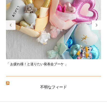


「 お疲れ様！と送りたい発表会ブーケ 」
〰️
不明なフィード