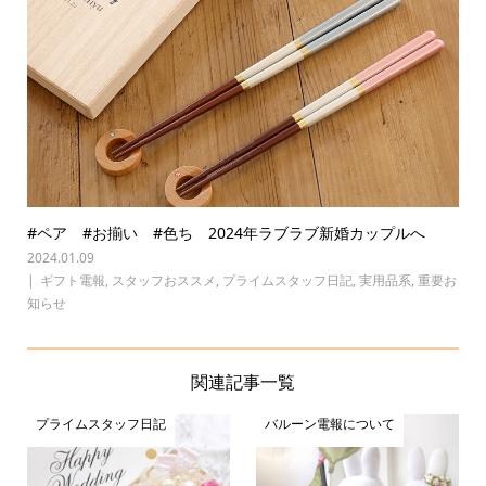
#ペア #お揃い #色ち 2024年ラブラブ新婚カップルへ
2024.01.09
ギフト電報
,
スタッフおススメ
,
プライムスタッフ日記
,
実用品系
,
重要お
知らせ
関連記事一覧
プライムスタッフ日記
バルーン電報について