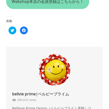
Webshop本店の会員登録はこちらから！
共有:
ク
Facebook
リ
で
ッ
共
ク
有
し
す
て
る
Twitter
に
で
は
共
ク
有
リ
(新
ッ
し
ク
い
し
ウ
て
ィ
く
ン
だ
ド
さ
ウ
い
で
(新
開
し
き
い
ま
ウ
bellvie prime|ベルビープライム
す)
ィ
ン
ド
496,626 views
ウ
で
Bellevie Prime Denpo（ベルビープライム電報）は、
開