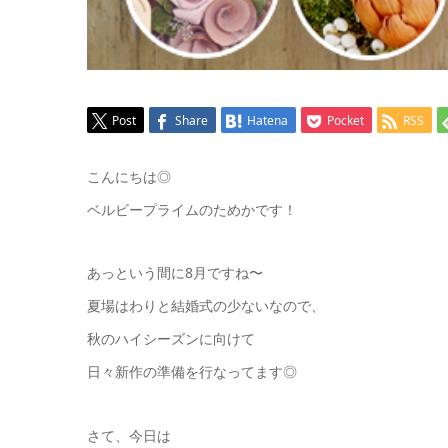
Post
Share
Hatena
Pocket
RSS
こんにちは◎
ベルビープライムのためかです！
あっという間に8月ですね〜
夏場はわりと結婚式の少ないなので、
秋のハイシーズンに向けて
日々新作の準備を行なってます◎
さて、今日は