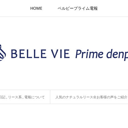
HOME
ベルビープライム電報
日記
,
リース系
,
電報について
人気のナチュラルリース🌼お客様の声をご紹介