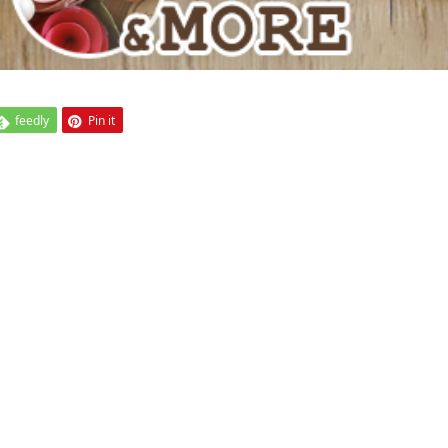
feedly
Pin it