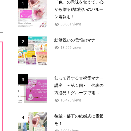
「色」の意味を覚えて、心
1
から贈る結婚祝いのバルー
ン電報を！
30,081 views
結婚祝いの電報のマナー
2
13,556 views
知って得する☆祝電マナー
3
講座 ～第１回～ 代表の
方必見！グループで電...
10,473 views
後輩・部下の結婚式に電報
4
を！
8,908 views