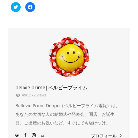
ク
Facebook
リ
で
ッ
共
ク
有
し
す
て
る
Twitter
に
で
は
共
ク
有
リ
(新
ッ
し
ク
い
し
ウ
て
ィ
く
ン
だ
ド
さ
ウ
い
で
(新
開
し
き
い
ま
ウ
bellvie prime|ベルビープライム
す)
ィ
ン
ド
496,572 views
ウ
で
Bellevie Prime Denpo（ベルビープライム電報）は、
開
き
ま
あなたの大切な人の結婚式や発表会、開店、お誕生
す)
日、ご出産のお祝いなど、すぐにでも駆けつけ...
プロフィール