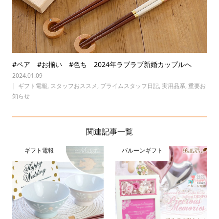
#ペア #お揃い #色ち 2024年ラブラブ新婚カップルへ
2024.01.09
ギフト電報
,
スタッフおススメ
,
プライムスタッフ日記
,
実用品系
,
重要お
知らせ
関連記事一覧
ギフト電報
バルーンギフト