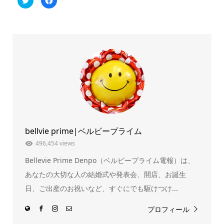
リ
で
ッ
共
ク
有
し
す
て
る
Twitter
に
で
は
共
ク
有
リ
(新
ッ
し
ク
い
し
ウ
て
ィ
く
ン
だ
ド
さ
ウ
い
で
(新
開
し
き
い
ま
ウ
bellvie prime|ベルビープライム
す)
ィ
ン
ド
496,454 views
ウ
で
Bellevie Prime Denpo（ベルビープライム電報）は、
開
き
ま
あなたの大切な人の結婚式や発表会、開店、お誕生
す)
日、ご出産のお祝いなど、すぐにでも駆けつけ...
プロフィール