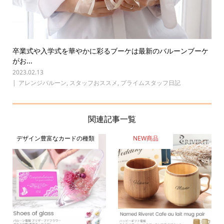
卒業式や入学式を華やかに彩るブーケは最新のバルーンブーケ
がお...
2023.02.13
アレンジバルーン
,
スタッフおススメ
,
プライムスタッフ日記
関連記事一覧
デザイン豊富なカードの種類
NEW商品