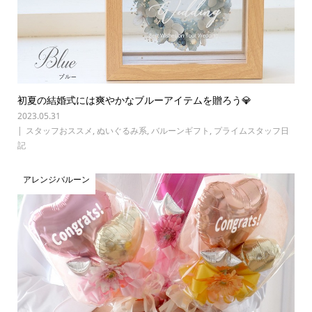
初夏の結婚式には爽やかなブルーアイテムを贈ろう💎
2023.05.31
スタッフおススメ
,
ぬいぐるみ系
,
バルーンギフト
,
プライムスタッフ日
記
アレンジバルーン