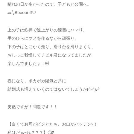
晴れの日が多かったので、子どもと公園へ。
🚗³₃Boooon!!♡
上の子は鉄棒で逆上がりの練習にハマり、
手のひらにマメを作るながら頑張り、
下の子はとにかく走り、滑り台を滑りまくり、
おしっこ我慢してチビル君になってましたが
楽しんでましたょ！🤣
春になり、ポカポカ陽気と共に
結婚式も増えていくのではないでしょうか(^-^)🎶
突然ですが！問題です！！
【白くてお耳がピンとたち、お口がバッテン×！
私はだぁ~れ？？？】🤔❓