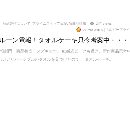
商品製作について
,
プライムスタッフ日記
,
新商品情報
241 views
bellvie prime|ベルビープラ
ルーン電報！タオルケーキ只今考案中・・・
報部門 商品担当 スズキです。 結婚式ピークも過ぎ、新作商品思考
) かわいいリバーシブルのタオルを見つけたので、 タオルケーキ...