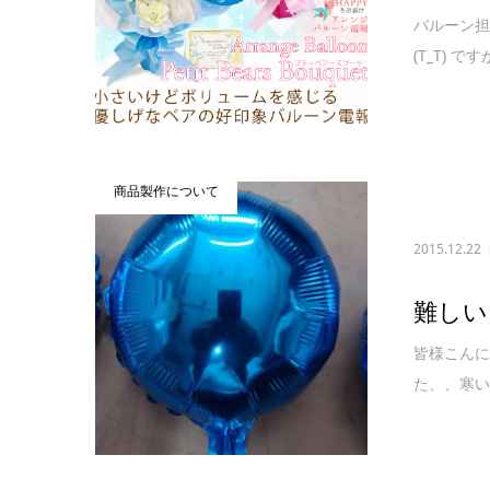
バルーン担
(T_T)
商品製作について
2015.12.22
難しい
皆様こんに
た、、寒い