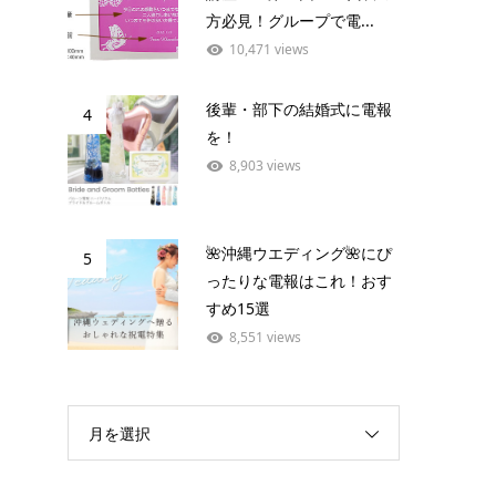
方必見！グループで電...
10,471 views
後輩・部下の結婚式に電報
4
を！
8,903 views
🌺沖縄ウエディング🌺にぴ
5
ったりな電報はこれ！おす
すめ15選
8,551 views
月を選択