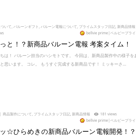
について
,
バルーンギフト
,
バルーン電報について
,
プライムスタッフ日記
,
新商品情報
ews
bellvie prime|ベルビープラ
っと！？新商品バルーン電報 考案タイム！
ちは！ バルーン担当のハシモトです。 今回は、新商品製作中の様子を
と思います。 コレ。 もうすぐ完成する新商品です！ ミッキーさ...
商品製作について
,
プライムスタッフ日記
,
新商品情報
181 views
bellvie prime|ベルビープラ
ッ☆ひらめきの新商品バルーン電報開発！