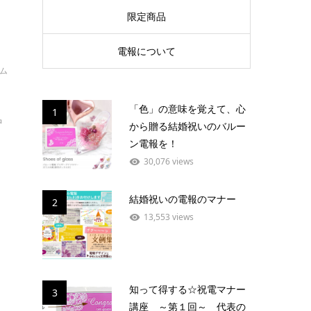
限定商品
電報について
イム
「色」の意味を覚えて、心
1
中
から贈る結婚祝いのバルー
ン電報を！
30,076 views
結婚祝いの電報のマナー
2
13,553 views
知って得する☆祝電マナー
3
講座 ～第１回～ 代表の