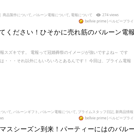
商品製作について
,
バルーン電報について
,
電報について
274 views
bellvie prime|ベルビープラ
てください！ひそかに売れ筋のバルーン電
報スズキです。 電報って冠婚葬祭のイメージが強いですよね～ です
は・・・それ以外にもいろいろとあるんです！ 今回は、プライム電報
について
,
バルーンギフト
,
バルーン電報について
,
プライムスタッフ日記
,
新商品情報
ews
bellvie prime|ベルビープラ
マスシーズン到来！パーティーにはのバル