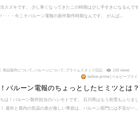
当スズキです。 少し寒くなってきたこの時期は少し手すきになるんで
 ですが・・・今こそバルーン電報の新作製作時期なんです。 がんば...
商品製作について
,
バルーンについて
,
プライムスタッフ日記
230 views
bellvie prime|ベルビープラ
！バルーン電報のちょっとしたヒミツとは
ちは！バルーン製作担当のハシモトです。 石川県はもう初雪もふりま
！ 屋外と屋内の気温の差が激しい季節は、バルーン部門には不安が一..