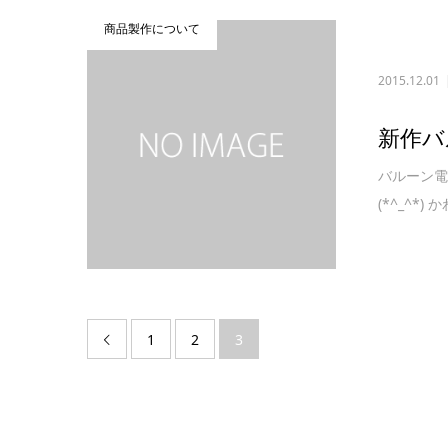
商品製作について
2015.12.01
新作バ
バルーン電
(*^_^*
1
2
3
