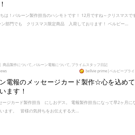
！
ちは！バルーン製作担当のハシモトです！ 12月ですね～クリスマスで
ーン部門でも クリスマス限定商品 入荷しております！ ベルビー...
商品製作について
,
バルーン電報について
,
プライムスタッフ日記
iews
bellvie prime|ベルビープラ
ン電報のメッセージカード製作☆心を込め
います！
ージカード製作担当 にしおデス。 電報製作担当になって早2ヶ月に
います。 皆様の気持ちをお伝えする大...