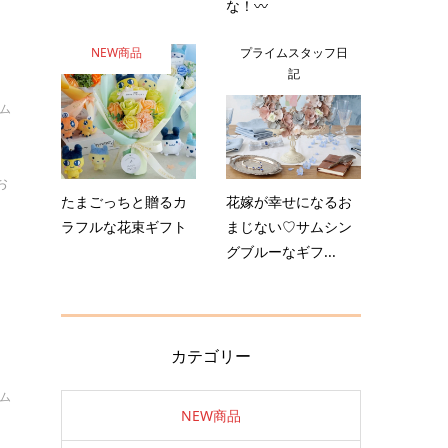
な！〰️
NEW商品
プライムスタッフ日
記
イム
お
たまごっちと贈るカ
花嫁が幸せになるお
ラフルな花束ギフト
まじない♡サムシン
グブルーなギフ...
カテゴリー
イム
NEW商品
？