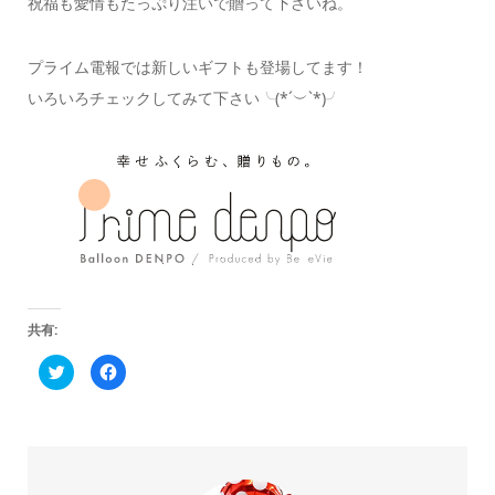
祝福も愛情もたっぷり注いで贈って下さいね。
プライム電報では新しいギフトも登場してます！
いろいろチェックしてみて下さい╰(*´︶`*)╯
共有:
ク
Facebook
リ
で
ッ
共
ク
有
し
す
て
る
Twitter
に
で
は
共
ク
有
リ