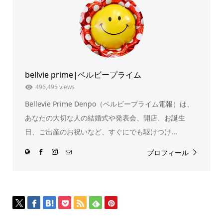
(新
ッ
し
ク
い
し
ウ
て
ィ
く
ン
だ
ド
さ
ウ
い
で
(新
開
し
き
い
ま
ウ
bellvie prime|ベルビープライム
す)
ィ
ン
ド
496,495 views
ウ
で
Bellevie Prime Denpo（ベルビープライム電報）は、
開
き
ま
あなたの大切な人の結婚式や発表会、開店、お誕生
す)
日、ご出産のお祝いなど、すぐにでも駆けつけ...
プロフィール