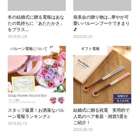
冬の結婚式に贈る電報はあな
発表会の贈り物は…華やか可
たの気持ちに「あたたかさ」
愛いバルーンブーケできまり
をプラス...
🎵
2019.01.24
2025.02.25
バルーン電報について
ギフト電報
スタッフ厳選！お洒落なバル
結婚式に贈る祝電 実用的で
ーン電報ランキング♫
人気のペア食器・雑貨5選を
ご紹介！
2019.02.13
2023.08.18