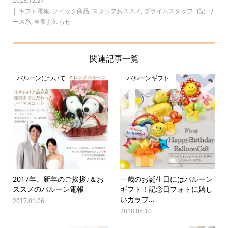
2023.12.27
ギフト電報
,
クイック商品
,
スタッフおススメ
,
プライムスタッフ日記
,
リ
ース系
,
重要お知らせ
関連記事一覧
バルーンについて
バルーンギフト
2017年、新年のご挨拶♪＆お
一歳のお誕生日にはバルーン
ススメのバルーン電報
ギフト！記念日フォトに嬉し
いカラフ...
2017.01.06
2018.05.10