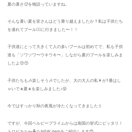
夏の暑さ🥵を物語っていますね。
そんな暑い夏を皆さんはどう乗り越えましたか？
私は子供たち
を連れてプール🏊‍♀️に行きました〜！！
子供達にとって大きくて人の多いプールは初めてで、
私も子供
達も「ソワソワ〜ウキウキ〜」しながら夏のプールを楽しみま
したよ😚😙
子供たちも🎶楽しそう🎶でしたが、
大の大人の私👩が1番はし
ゃいで☀️夏☀️を楽しみました♪😜
今ではすっかり秋の夜風が冷たくなってきました💧
ですが、今回ベルビープライムからは南国の挙式にピッタリ！
トロピカル〜🏝️なNEW itemをご紹介します😍