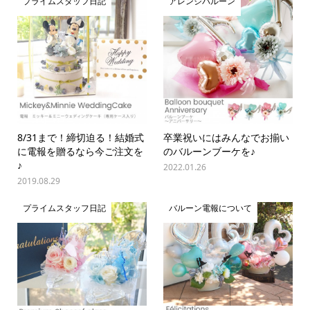
プライムスタッフ日記
アレンジバルーン
8/31まで！締切迫る！結婚式
卒業祝いにはみんなでお揃い
に電報を贈るなら今ご注文を
のバルーンブーケを♪
♪
2022.01.26
2019.08.29
プライムスタッフ日記
バルーン電報について