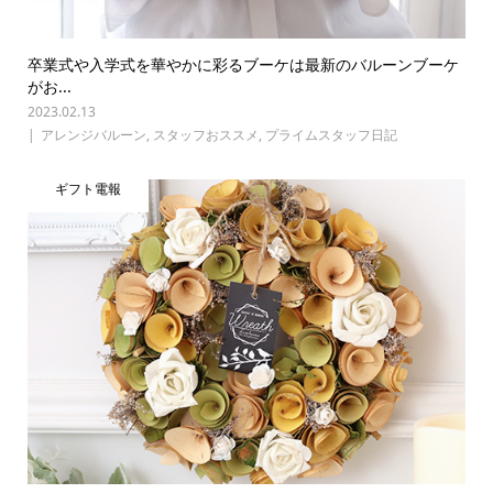
卒業式や入学式を華やかに彩るブーケは最新のバルーンブーケ
がお...
2023.02.13
アレンジバルーン
,
スタッフおススメ
,
プライムスタッフ日記
ギフト電報