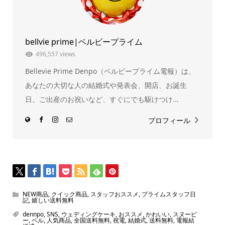
ド
さ
ウ
い
で
(新
開
し
き
い
ま
ウ
bellvie prime|ベルビープライム
す)
ィ
ン
ド
496,557 views
ウ
で
Bellevie Prime Denpo（ベルビープライム電報）は、
開
き
ま
あなたの大切な人の結婚式や発表会、開店、お誕生
す)
日、ご出産のお祝いなど、すぐにでも駆けつけ...
プロフィール
NEW商品
,
クイック商品
,
スタッフおススメ
,
プライムスタッフ日
記
,
嬉しい送料無料
dennpo
,
SNS
,
ウェディングケーキ
,
おススメ
,
かわいい
,
スヌーピ
ー
,
ベル
,
人気商品
,
全国送料無料
,
祝電
,
結婚式
,
送料無料
,
電報結