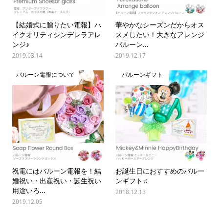
【結婚式に贈りたい電報】ハ
華やかなシーズンだからオス
イクオリティシンデレラアレ
スメしたい！大きなアレンジ
ンジ♪
バルーン...
2019.03.14
2019.12.17
バルーン電報について
バルーンギフト
祝電にはバルーン電報を！結
お誕生日におすすめのバルー
婚祝い・出産祝い・誕生祝い
ンギフト♫
用途いろ...
2018.12.13
2019.12.05