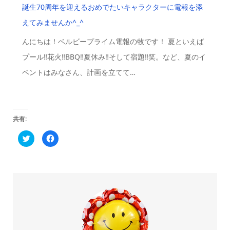
誕生70周年を迎えるおめでたいキャラクターに電報を添
えてみませんか^_^
んにちは！ベルビープライム電報の牧です！ 夏といえば
プール‼️花火‼️BBQ‼️夏休み‼️そして宿題‼️笑。など、夏のイ
ベントはみなさん、計画を立てて…
共有:
ク
Facebook
リ
で
ッ
共
ク
有
し
す
て
る
Twitter
に
で
は
共
ク
有
リ
(新
ッ
し
ク
い
し
ウ
て
ィ
く
ン
だ