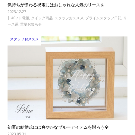
気持ちが伝わる祝電にはおしゃれな人気のリースを
2023.12.27
ギフト電報
,
クイック商品
,
スタッフおススメ
,
プライムスタッフ日記
,
リ
ース系
,
重要お知らせ
スタッフおススメ
初夏の結婚式には爽やかなブルーアイテムを贈ろう💎
2023.05.31