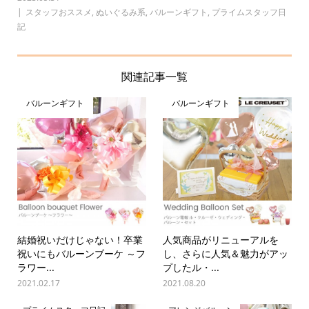
スタッフおススメ
,
ぬいぐるみ系
,
バルーンギフト
,
プライムスタッフ日
記
関連記事一覧
バルーンギフト
バルーンギフト
結婚祝いだけじゃない！卒業
人気商品がリニューアルを
祝いにもバルーンブーケ ～フ
し、さらに人気＆魅力がアッ
ラワー...
プしたル・...
2021.02.17
2021.08.20