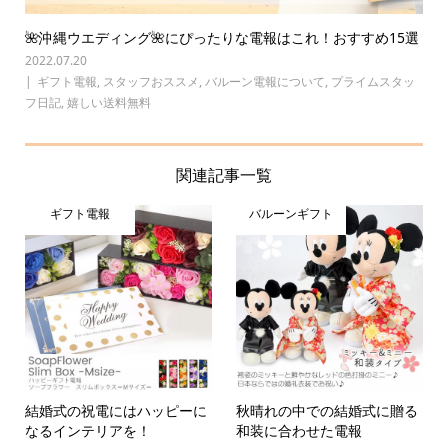
🌺沖縄ウエディング🌺にぴったりな電報はこれ！おすすめ15選
2022.07.20
ギフト電報
,
スタッフおススメ
,
バルーン電報について
,
プライムスタッ
フ日記
,
嬉しい送料無料
関連記事一覧
ギフト電報
バルーンギフト
結婚式の祝電にはハッピーに
秋晴れの中での結婚式に贈る
なるインテリアを！
和装に合わせた電報