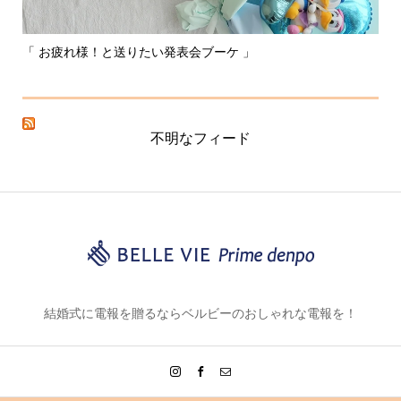
〰️あなたはどれを選ぶ？？私はこれかな！〰️
た
不明なフィード
結婚式に電報を贈るならベルビーのおしゃれな電報を！