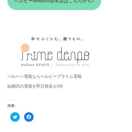
ベルビーWebshop本店はこちらから♪
バルーン電報ならベルビープライム電報
結婚式の電報を即日発送もOK
共有:
ク
Facebook
リ
で
ッ
共
ク
有
し
す