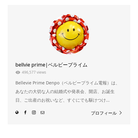
て
る
Twitter
に
で
は
共
ク
有
リ
(新
ッ
し
ク
い
し
ウ
て
ィ
く
ン
だ
ド
さ
ウ
い
で
(新
開
し
き
い
ま
ウ
bellvie prime|ベルビープライム
す)
ィ
ン
ド
496,577 views
ウ
で
Bellevie Prime Denpo（ベルビープライム電報）は、
開
き
ま
あなたの大切な人の結婚式や発表会、開店、お誕生
す)
日、ご出産のお祝いなど、すぐにでも駆けつけ...
プロフィール