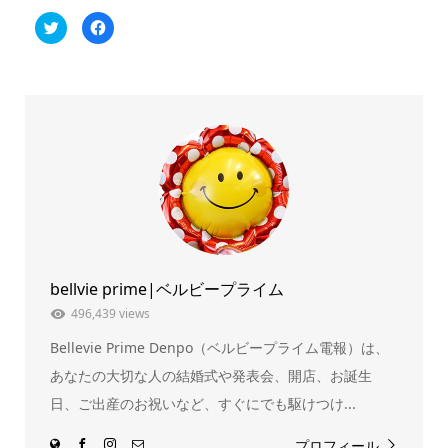
ク
Facebook
リ
で
ッ
共
ク
有
し
す
て
る
Twitter
に
で
は
共
ク
有
リ
(新
ッ
し
ク
い
し
ウ
て
ィ
く
ン
だ
ド
さ
ウ
い
で
(新
開
し
き
い
ま
ウ
bellvie prime|ベルビープライム
す)
ィ
ン
ド
496,439 views
ウ
で
Bellevie Prime Denpo（ベルビープライム電報）は、
開
き
ま
あなたの大切な人の結婚式や発表会、開店、お誕生
す)
日、ご出産のお祝いなど、すぐにでも駆けつけ...
プロフィール