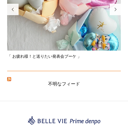


「 お疲れ様！と送りたい発表会ブーケ 」
〰
不明なフィード