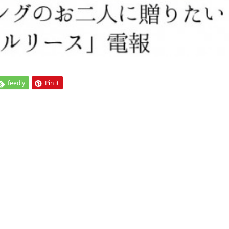
feedly
Pin it