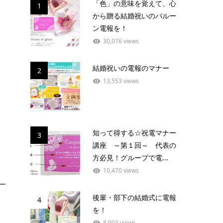
「色」の意味を覚えて、心
1
から贈る結婚祝いのバルー
ン電報を！
30,076 views
結婚祝いの電報のマナー
2
13,553 views
知って得する☆祝電マナー
3
講座 ～第１回～ 代表の
方必見！グループで電...
10,470 views
後輩・部下の結婚式に電報
4
を！
8,903 views