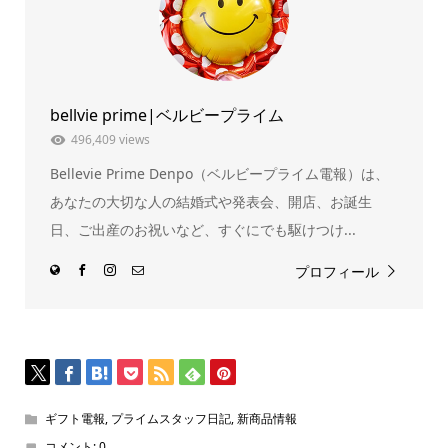
ウ
て
ィ
く
ン
だ
ド
さ
ウ
い
で
(新
開
し
き
い
ま
ウ
bellvie prime|ベルビープライム
す)
ィ
ン
ド
496,409 views
ウ
で
Bellevie Prime Denpo（ベルビープライム電報）は、
開
き
ま
あなたの大切な人の結婚式や発表会、開店、お誕生
す)
日、ご出産のお祝いなど、すぐにでも駆けつけ...
プロフィール
ギフト電報
,
プライムスタッフ日記
,
新商品情報
コメント:
0