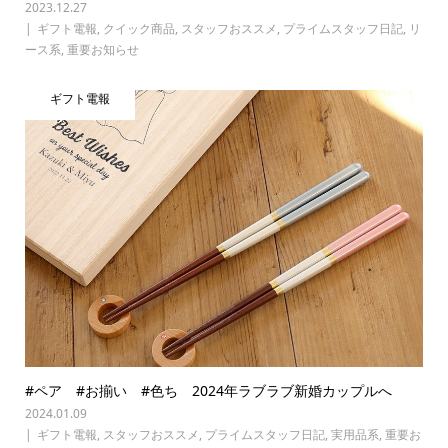
2023.12.27
ギフト電報
,
クイック商品
,
スタッフおススメ
,
プライムスタッフ日記
,
リ
ース系
,
重要お知らせ
ギフト電報
#ペア #お揃い #色ち 2024年ラブラブ新婚カップルへ
2024.01.09
ギフト電報
,
スタッフおススメ
,
プライムスタッフ日記
,
実用品系
,
重要お