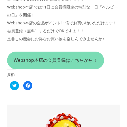
Webshop本店 では11日に会員様限定の特別な一日『ベルビー
の日』を開催！
Webshop本店の全品ポイント11倍でお買い物いただけます！
会員登録（無料）するだけでOKですよ！！
是非この機会にお得なお買い物を楽しんでみませんか♪
Webshop本店の会員登録はこちらから！
共有:
ク
Facebook
リ
で
ッ
共
ク
有
し
す
て
る
Twitter
に
で
は
共
ク
有
リ
(新
ッ
し
ク
い
し