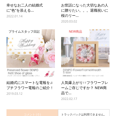
幸せなお二人の結婚式
お世話になった大切なあの人
に”色”を添える...
に贈りたい。。。退職祝いに
桜のリー...
2022.01.14
2020.03.02
プライムスタッフ日記
NEW商品
結婚式にスマートな電報を♫
人気爆上がり↑↑フラワーフレ
プチフラワー電報のご紹介！
ームご存じですか？ NEW商
品で...
2019.03.12
2022.02.17
コメント ( 0 )
トラックバックは利用できません。