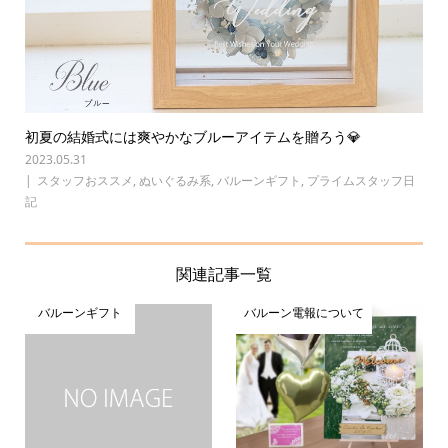
初夏の結婚式には爽やかなブルーアイテムを贈ろう💎
2023.05.31
スタッフおススメ
,
ぬいぐるみ系
,
バルーンギフト
,
プライムスタッフ日
記
関連記事一覧
バルーンギフト
バルーン電報について