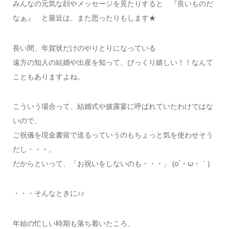
みんなの元気な顔やメッセージを見たりすると 『良いものだ
なぁ』 と最近は、また思ったりもします★
長い間、年賀状だけのやりとりになっている
遠方の知人の結婚や出産を知って、びっくり嬉しい！！なんて
こともありますよね。
こういう場合って、結婚式や披露宴に呼ばれていたわけではな
いので、
ご祝儀を現金書留で送るっていうのもちょっと気を使わせそう
だし・・・。
だからといって、「お祝いをしないのも・・・」 (o´・ω・｀)
・・・そんなときに♪♪
年始の忙しい時期も落ち着いたころ、