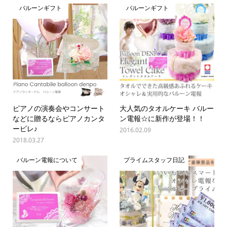
バルーンギフト
バルーンギフト
ピアノの演奏会やコンサート
大人気のタオルケーキ バルー
などに贈るならピアノカンタ
ン電報☆に新作が登場！！
ービレ♪
2016.02.09
2018.03.27
バルーン電報について
プライムスタッフ日記