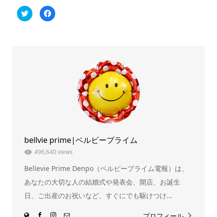
ク
Facebook
リ
で
ッ
共
ク
有
し
す
て
る
Twitter
に
で
は
共
ク
有
リ
(新
ッ
し
ク
い
し
ウ
て
ィ
く
ン
だ
ド
さ
ウ
い
で
(新
開
し
き
い
ま
ウ
bellvie prime|ベルビープライム
す)
ィ
ン
ド
496,640 views
ウ
で
Bellevie Prime Denpo（ベルビープライム電報）は、
開
き
ま
あなたの大切な人の結婚式や発表会、開店、お誕生
す)
日、ご出産のお祝いなど、すぐにでも駆けつけ...
プロフィール