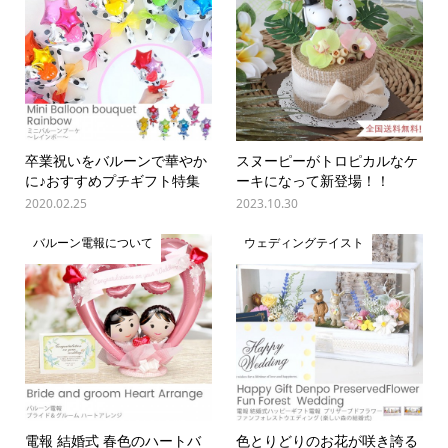
卒業祝いをバルーンで華やか
スヌーピーがトロピカルなケ
に♪おすすめプチギフト特集
ーキになって新登場！！
2020.02.25
2023.10.30
バルーン電報について
ウェディングテイスト
電報 結婚式 春色のハートバ
色とりどりのお花が咲き誇る