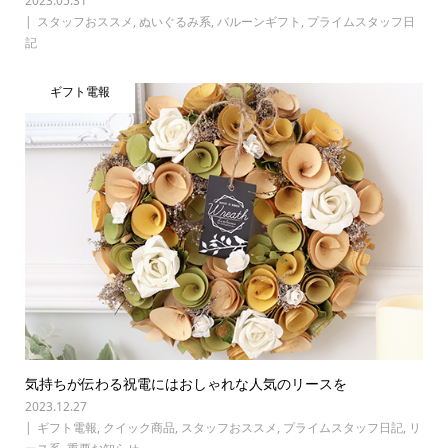
2023.05.31
スタッフおススメ
,
ぬいぐるみ系
,
バルーンギフト
,
プライムスタッフ日
記
ギフト電報
気持ちが伝わる祝電にはおしゃれな人気のリースを
2023.12.27
ギフト電報
,
クイック商品
,
スタッフおススメ
,
プライムスタッフ日記
,
リ