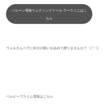
バルーン電報ウェディングドール ラーラミニはこ
ちら
ウェルカムベアに幸せの願いを込めて贈りませんか？╰(
´︶`
)╯
ベルビープライム電報はこちら