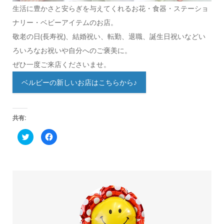
生活に豊かさと安らぎを与えてくれるお花・食器・ステーショ
ナリー・ベビーアイテムのお店。
敬老の日(長寿祝)、結婚祝い、転勤、退職、誕生日祝いなどい
ろいろなお祝いや自分へのご褒美に。
ぜひ一度ご来店くださいませ。
ベルビーの新しいお店はこちらから♪
共有:
ク
Facebook
リ
で
ッ
共
ク
有
し
す
て
る
Twitter
に
で
は
共
ク
有
リ
(新
ッ
し
ク
い
し
ウ
て
ィ
く