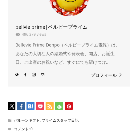
ン
だ
ド
さ
ウ
い
で
(新
開
し
き
い
ま
ウ
bellvie prime|ベルビープライム
す)
ィ
ン
ド
496,379 views
ウ
で
Bellevie Prime Denpo（ベルビープライム電報）は、
開
き
ま
あなたの大切な人の結婚式や発表会、開店、お誕生
す)
日、ご出産のお祝いなど、すぐにでも駆けつけ...
プロフィール
バルーンギフト
,
プライムスタッフ日記
コメント:
0