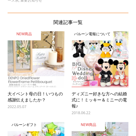
ース系
,
重要お知らせ
関連記事一覧
NEW商品
バルーン電報について
大イベント母の日！いつもの
ディズニー好きな方への結婚
感謝伝えましたか？
式に！ミッキー＆ミニーの電
報♪
2022.05.07
2018.06.22
バルーンギフト
NEW商品