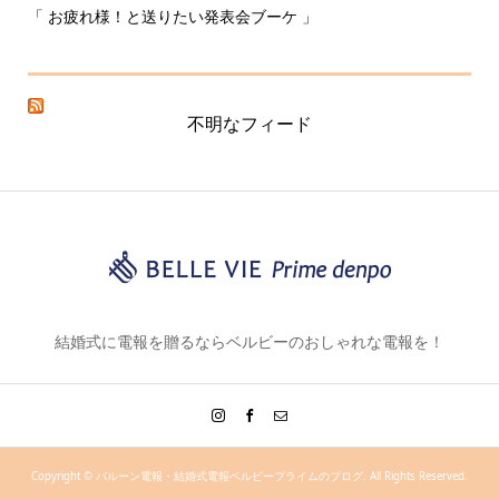
「 お疲れ様！と送りたい発表会ブーケ 」
〰
不明なフィード
結婚式に電報を贈るならベルビーのおしゃれな電報を！
Copyright ©
バルーン電報・結婚式電報ベルビープライムのブログ. All Rights Reserved.