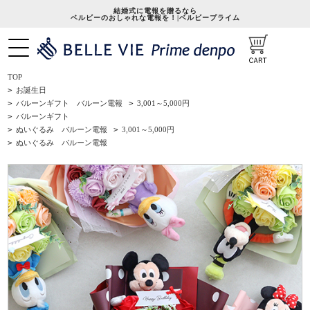
結婚式に電報を贈るなら
ベルビーのおしゃれな電報を！|ベルビープライム
TOP
>
お誕生日
>
バルーンギフト バルーン電報
>
3,001～5,000円
>
バルーンギフト
>
ぬいぐるみ バルーン電報
>
3,001～5,000円
>
ぬいぐるみ バルーン電報