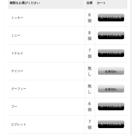
種類をお選びください
在庫
カート
6
ミッキー
個
8
ミニー
個
7
ドナルド
個
無
デイジー
在庫切れ
し
無
グーフィー
在庫切れ
し
6
プー
個
7
ピグレット
個