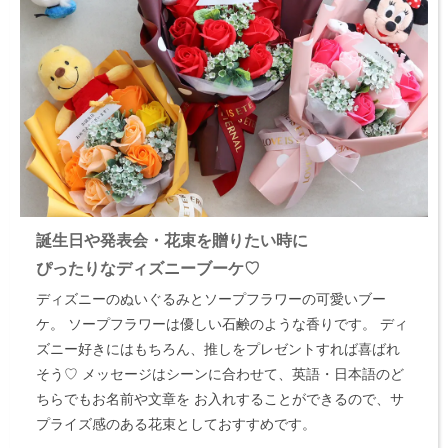
誕生日や発表会・花束を贈りたい時に
ぴったりなディズニーブーケ♡
ディズニーのぬいぐるみとソープフラワーの可愛いブー
ケ。
ソープフラワーは優しい石鹸のような香りです。
ディ
ズニー好きにはもちろん、推しをプレゼントすれば喜ばれ
そう♡
メッセージはシーンに合わせて、英語・日本語のど
ちらでもお名前や文章を
お入れすることができるので、サ
プライズ感のある花束としておすすめです。