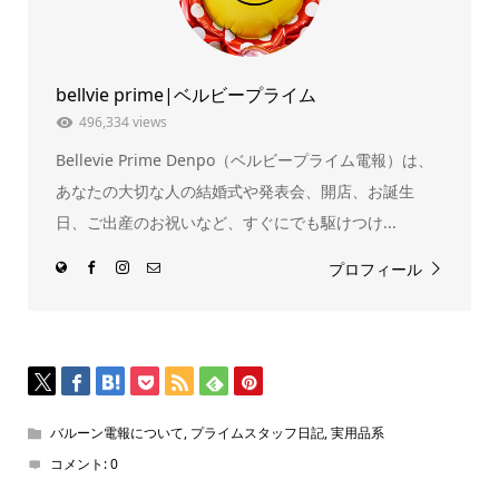
ン
だ
ド
さ
ウ
い
で
(新
開
し
き
い
ま
ウ
bellvie prime|ベルビープライム
す)
ィ
ン
ド
496,334 views
ウ
で
Bellevie Prime Denpo（ベルビープライム電報）は、
開
き
ま
あなたの大切な人の結婚式や発表会、開店、お誕生
す)
日、ご出産のお祝いなど、すぐにでも駆けつけ...
プロフィール
バルーン電報について
,
プライムスタッフ日記
,
実用品系
コメント:
0