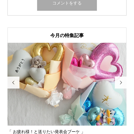
今月の特集記事


「 お疲れ様！と送りたい発表会ブーケ 」
〰