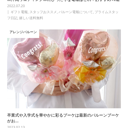
2022.07.20
ギフト電報
,
スタッフおススメ
,
バルーン電報について
,
プライムスタッ
フ日記
,
嬉しい送料無料
アレンジバルーン
卒業式や入学式を華やかに彩るブーケは最新のバルーンブーケ
がお...
2023.02.13