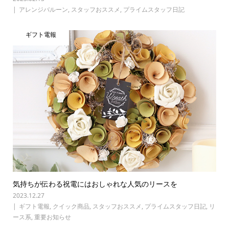
アレンジバルーン
,
スタッフおススメ
,
プライムスタッフ日記
ギフト電報
気持ちが伝わる祝電にはおしゃれな人気のリースを
2023.12.27
ギフト電報
,
クイック商品
,
スタッフおススメ
,
プライムスタッフ日記
,
リ
ース系
,
重要お知らせ