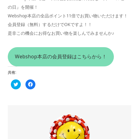
の日』を開催！
Webshop本店の全品ポイント11倍でお買い物いただけます！
会員登録（無料）するだけでOKですよ！！
是非この機会にお得なお買い物を楽しんでみませんか♪
Webshop本店の会員登録はこちらから！
共有:
ク
Facebook
リ
で
ッ
共
ク
有
し
す
て
る
Twitter
に
で
は
共
ク
有
リ
(新
ッ
し
ク
い
し
ウ
て
ィ
く