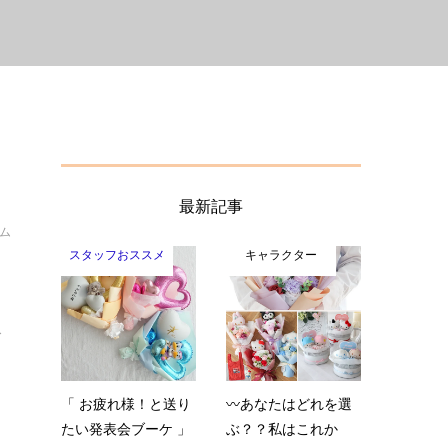
最新記事
イム
スタッフおススメ
キャラクター
タ
ィ
「 お疲れ様！と送り
〰️あなたはどれを選
たい発表会ブーケ 」
ぶ？？私はこれか