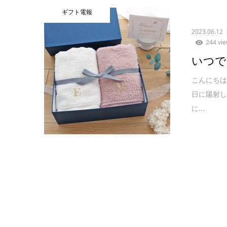
ギフト電報
2023.06.12
244 vi
いつで
こんにち
日に陽射
に...