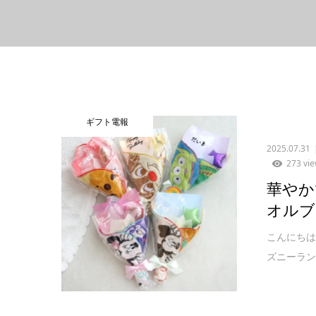
ギフト電報
2025.07.31
273 vi
華やか
オルブ
こんにちは
ズニーラン