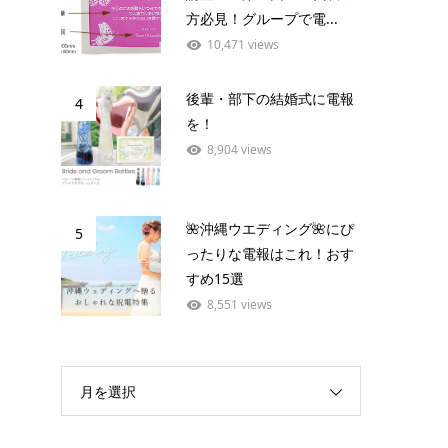
方必見！グループで電...
10,471 views
後輩・部下の結婚式に電報
4
を！
8,904 views
🌺沖縄ウエディング🌺にぴ
5
ったりな電報はこれ！おす
すめ15選
8,551 views
月を選択