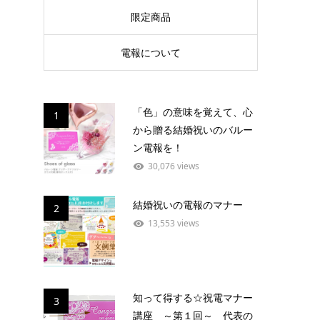
限定商品
電報について
「色」の意味を覚えて、心
1
から贈る結婚祝いのバルー
ン電報を！
30,076 views
結婚祝いの電報のマナー
2
13,553 views
知って得する☆祝電マナー
3
講座 ～第１回～ 代表の