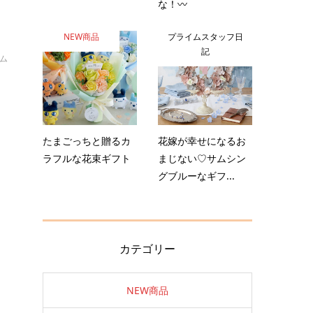
な！〰️
NEW商品
プライムスタッフ日
記
イム
に
陸
たまごっちと贈るカ
花嫁が幸せになるお
ラフルな花束ギフト
まじない♡サムシン
グブルーなギフ...
カテゴリー
NEW商品