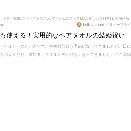
ギフト電報
,
スタッフおススメ
,
プライムスタッフ日記
,
嬉しい送料無料
,
実用品系
ews
bellvie prime|ベルビープラ
も使える！実用的なペアタオルの結婚祝い
は ベルビーのたかぎです。半袖の似合う季節になってきましたね。日
しもつよくなり、首に巻くタオルが欠かせなくなってきました。ここ北