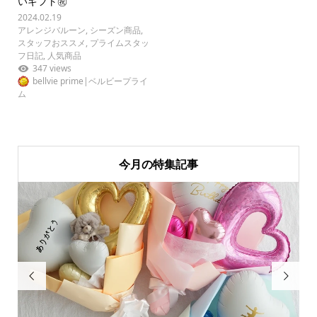
いギフト㊗
2024.02.19
アレンジバルーン
,
シーズン商品
,
スタッフおススメ
,
プライムスタッ
フ日記
,
人気商品
347 views
bellvie prime|ベルビープライ
ム
今月の特集記事

