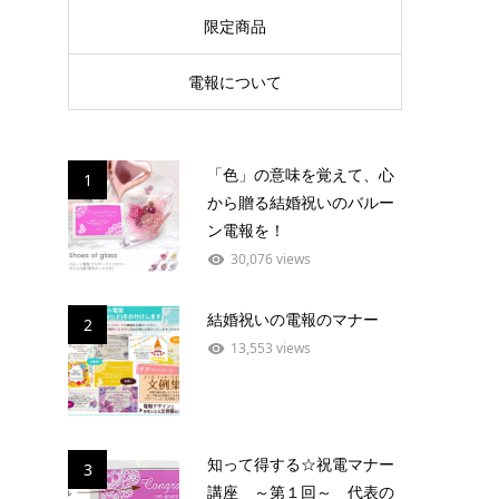
限定商品
電報について
「色」の意味を覚えて、心
1
から贈る結婚祝いのバルー
ン電報を！
30,076 views
結婚祝いの電報のマナー
2
13,553 views
知って得する☆祝電マナー
3
講座 ～第１回～ 代表の