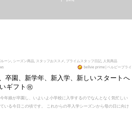
バルーン
,
シーズン商品
,
スタッフおススメ
,
プライムスタッフ日記
,
人気商品
ews
bellvie prime|ベルビープラ
、卒園、新学年、新入学、新しいスタートへ
いギフト㊗
、今年娘が卒園し、いよいよ小学校に入学するのでなんとなく気忙しい
ている今日この頃です。 これからの卒入学シーズンから母の日に向け