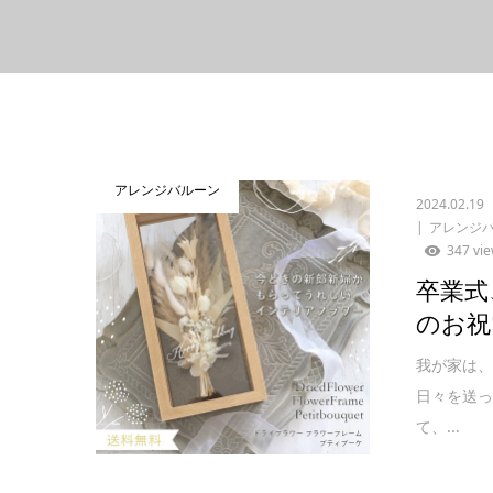
アレンジバルーン
2024.02.19
アレンジ
347 vi
卒業式
のお祝
我が家は
日々を送っ
て、...