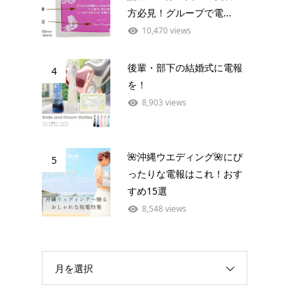
方必見！グループで電...
10,470 views
後輩・部下の結婚式に電報
4
を！
8,903 views
🌺沖縄ウエディング🌺にぴ
5
ったりな電報はこれ！おす
すめ15選
8,548 views
月を選択