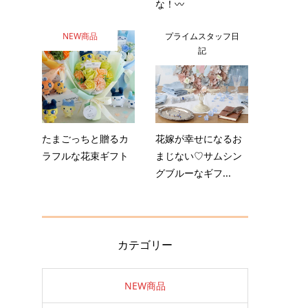
な！〰️
NEW商品
プライムスタッフ日
記
たまごっちと贈るカ
花嫁が幸せになるお
ラフルな花束ギフト
まじない♡サムシン
グブルーなギフ...
カテゴリー
NEW商品