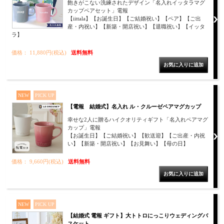
飽きがこない洗練されたデザイン「名入れイッタラマグ
カップペアセット」電報
【iittala】【お誕生日】【ご結婚祝い】【ペア】【ご出
産・内祝い】【新築・開店祝い】【退職祝い】【イッタ
ラ】
価格： 11,880円(税込)
送料無料
NEW
PICK UP
【電報 結婚式】名入れ ル・クルーゼペアマグカップ
幸せな2人に贈るハイクオリティギフト「名入れペアマグ
カップ」電報
【お誕生日】【ご結婚祝い】【歓送迎】【ご出産・内祝
い】【新築・開店祝い】【お見舞い】【母の日】
価格： 9,660円(税込)
送料無料
NEW
PICK UP
【結婚式 電報 ギフト】大トトロにっこりウェディングバ
スケット