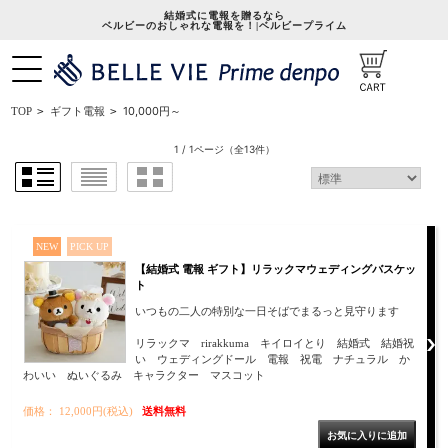
結婚式に電報を贈るなら
ベルビーのおしゃれな電報を！|ベルビープライム
10,000円～
TOP
>
ギフト電報
>
1 / 1ページ
（全13件）
NEW
PICK UP
【結婚式 電報 ギフト】リラックマウェディングバスケッ
ト
いつもの二人の特別な一日そばでまるっと見守ります
リラックマ rirakkuma キイロイとり 結婚式 結婚祝
い ウェディングドール 電報 祝電 ナチュラル か
わいい ぬいぐるみ キャラクター マスコット
価格： 12,000円(税込)
送料無料