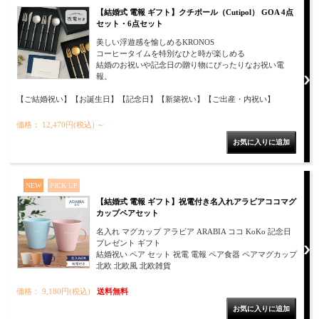
【結婚式 電報 ギフト】クチポール（Cutipol） GOA 4点
セット・6点セット
美しい浮遊感を愉しめるKRONOS
コーヒータイムを特別なひと時が楽しめる
結婚のお祝いや記念日の贈り物にぴったりなお祝い電
報。
【ご結婚祝い】【お誕生日】【記念日】【新築祝い】【ご出産・内祝い】
価格： 12,470円(税込)
～
NEW
PICK UP
【結婚式 電報 ギフト】祝電付き名入れアラビアココマグ
カップペアセット
名入れ マグカップ アラビア ARABIA ココ KoKo 記念日
プレゼント ギフト
結婚祝い ペア セット 祝電 電報 ペア食器 ペアマグカップ
北欧 北欧風 北欧雑貨
価格： 9,180円(税込)
送料無料