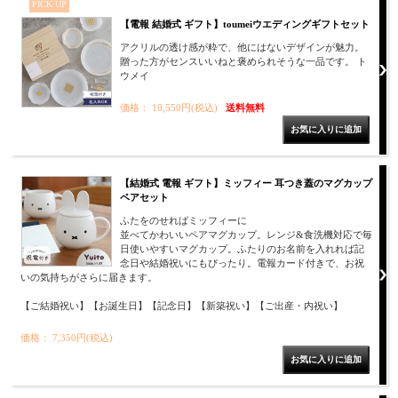
PICK UP
【電報 結婚式 ギフト】toumeiウエディングギフトセット
アクリルの透け感が粋で、他にはないデザインが魅力。
贈った方がセンスいいねと褒められそうな一品です。 ト
ウメイ
価格： 10,550円(税込)
送料無料
【結婚式 電報 ギフト】ミッフィー 耳つき蓋のマグカップ
ペアセット
ふたをのせればミッフィーに
並べてかわいいペアマグカップ。レンジ&食洗機対応で毎
日使いやすいマグカップ。ふたりのお名前を入れれば記
念日や結婚祝いにもぴったり。電報カード付きで、お祝
いの気持ちがさらに届きます。
【ご結婚祝い】【お誕生日】【記念日】【新築祝い】【ご出産・内祝い】
価格： 7,350円(税込)