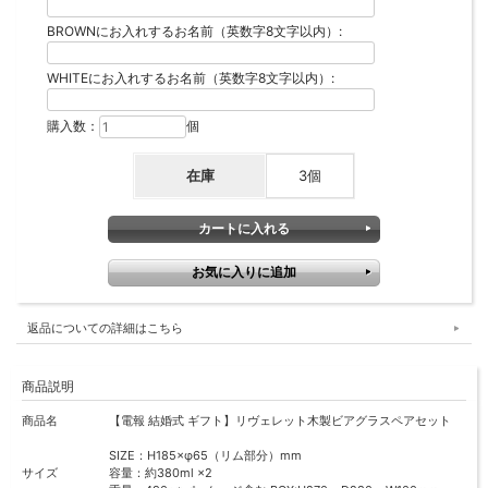
BROWNにお入れするお名前（英数字8文字以内）:
WHITEにお入れするお名前（英数字8文字以内）:
購入数：
個
在庫
3個
返品についての詳細はこちら
商品説明
商品名
【電報 結婚式 ギフト】リヴェレット木製ビアグラスペアセット
SIZE：H185×φ65（リム部分）mm
サイズ
容量：約380ml ×2