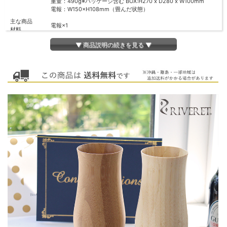
重量：490g※パッケージ含む BOX:H270 x D280 x W100mm
電報：W150×H108mm（畳んだ状態）
主な商品
電報×1
材料
木製ビアマグカップ１セット（ブラウン、ホワイト）
同梱商品
全ての商品と同梱可能です
▼ 商品説明の続きを見る ▼
■オプションで名入れ対応いたします ※お名前入りの場合は注文か
ら10日～2週間程度必要 （名入れなしの場合はクイック発送可能
(料金変更なし)・ 名入れ内容記載欄に「名入れ不要」の旨、ご記
その他
載ください）
※沖縄・離島・一部地域は追加送料がかかる場合があります。
※土・日・祝日の発送業務はお休みです。
用途
結婚祝 誕生日祝 新築祝 退職祝 各種お祝いなど