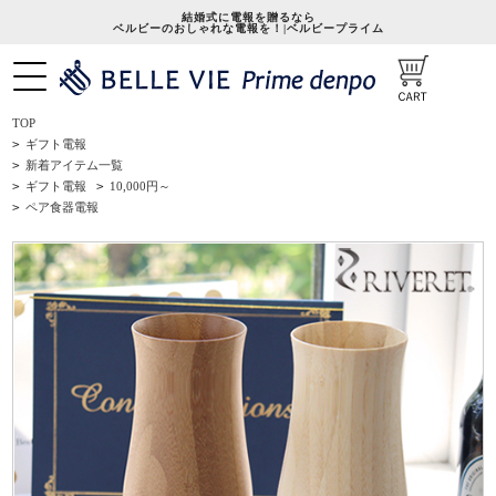
結婚式に電報を贈るなら
ベルビーのおしゃれな電報を！|ベルビープライム
TOP
>
ギフト電報
>
新着アイテム一覧
>
ギフト電報
>
10,000円～
>
ペア食器電報