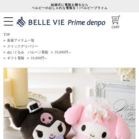
結婚式に電報を贈るなら
ベルビーのおしゃれな電報を！|ベルビープライム
TOP
>
新着アイテム一覧
>
クイックデリバリー
>
ぬいぐるみ バルーン電報
>
10,000円～
>
ギフト電報
>
10,000円～