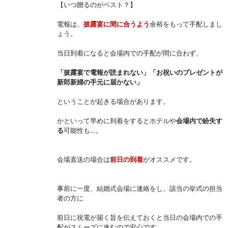
【いつ贈るのがベスト？】
電報は、
披露宴に間に合うよう
余裕をもって手配しまし
ょう。
当日到着になると会場内での手配が間に合わず、
「披露宴で電報が読まれない」「お祝いのプレゼントが
新郎新婦の手元に届かない」
ということが起きる場合があります。
かといって早めに到着をするとホテルや
会場内で紛失す
る
可能性も…。
会場直送の場合は
前日の到着
がオススメです。
事前に一度、結婚式会場に連絡をし、該当の挙式の担当
者の方に
前日に祝電が届く旨を伝えておくと当日の会場内での手
配がスムーズに進むので安心です。