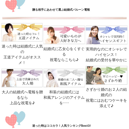
贈る相手にあわせて選ぶ結婚式バルーン電報
迷った時は結婚式に人気
結婚式に乙女心をくすぐ
実用的なのにオシャレで
の
る
ハイセンス！
王道アイテムがオスス
祝電ならこちら♪
結婚式の受付を華やかに
メ！
さずかり婚のお２人の結
大人の結婚式へ電報を贈
和装の結婚式には
婚式の
るなら
和風アレンジのアイテム
祝電にはおむつケーキを
上品な祝電を♪
を･･･
添えて♪
迷った時はココカラ！人気ランキングBest3!