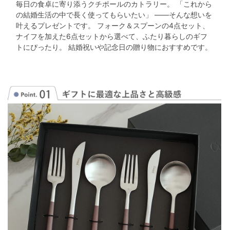
毎日の食卓に寄り添うクチポールのカトラリー。
「これから
の結婚生活の中で長く使ってもらいたい」
――そんな想いを
その他
叶えるプレゼントです。
フォーク＆スプーンの4点セット、
◆ラッピングについて
ナイフを加えた6点セットから選べて、ふたり暮らしのギフ
ベルビーオリジナルの包装紙でラッピングしてお届けいたします。
トにぴったり。
結婚祝いや記念日の贈り物におすすめです。
熨斗を付ける場合、リボンはお付けしておりませんのでご了承くだ
さい。
◆納期について
※名入れ制作は3～4日程（土日祝除く）かかりますのでお早めにお
申し込み願います。
※名入れ商品ご注文の際、お支払方法で「銀行振込」を選択された
場合 入金確認後の製作開始となります。製作期間がございますの
で早めのご入金をお願いいたします。ご希望納 品日がある場合や
お急ぎのご注文の場合は 「コンビニ後払い」「クレ ジットカー
ド」「代金引換（お届け先がご依頼主と同一の場合のみ）」 でご
注文をいただきますと受注確認後、すぐに製作となりますのでとて
も便利です。
◆用途
結婚式、披露宴、結婚祝い、などお祝いに
◆注意点・他
・土・日・祝日の発送業務はお休みです。
・全ての商品と同梱可能です。