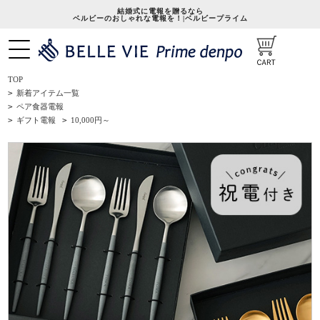
結婚式に電報を贈るなら
ベルビーのおしゃれな電報を！|ベルビープライム
TOP
>
新着アイテム一覧
>
ペア食器電報
>
ギフト電報
>
10,000円～