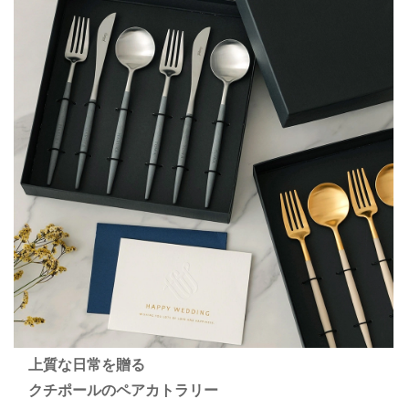
BOX SIZE：
【4点セット】 W193×D37×H270mm
【6点セット】 W250×D45×H270mm
電報：W150×H108mm（畳んだ状態）
SPEC:
素材：18－10ステンレス、樹脂
生産者：ポルトガル・クチポール社
生産国：ポルトガル
名入れオプションについて
オプションでお名入れができます。
・6点セットをご購入の場合でも、名入れ4点を選択された場合はフ
ォーク・スプーンのみの名入れとなります。
名入れ6点を選択された場合は、すべてのアイテムに名入れいたし
ます。
英字8文字程度
書体4種類からお選びいただけます。
【太明朝】 大文字・小文字はご入力いただいたとおりに製作しま
上質な日常を贈る
す
クチポールのペアカトラリー
【細筆記・太筆記】 最初の文字のみ大文字、以降は小文字で製作
します