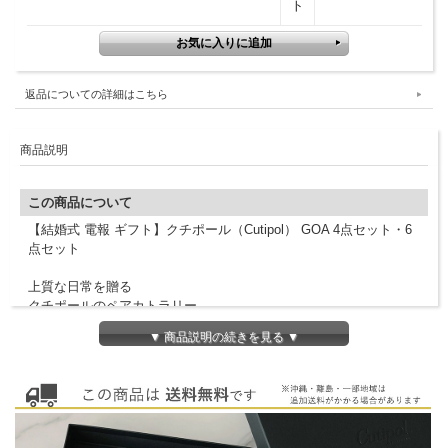
ト
返品についての詳細はこちら
商品説明
この商品について
【結婚式 電報 ギフト】クチポール（Cutipol） GOA 4点セット・6
点セット
上質な日常を贈る
クチポールのペアカトラリー
▼ 商品説明の続きを見る ▼
SPEC
SIZE：
ディナーフォーク（全長217mm）
テーブルスプーン（全長211mm）
ディナーナイフ（全長223mm）