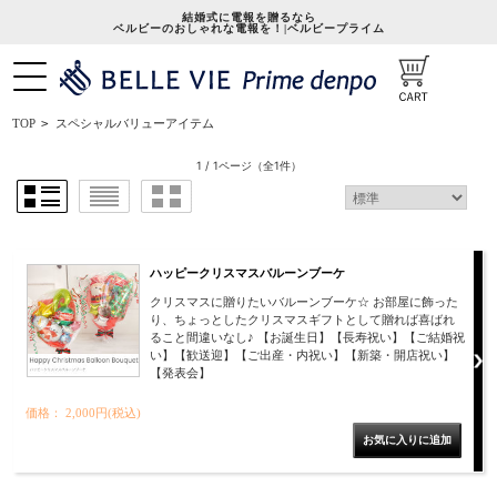
結婚式に電報を贈るなら
ベルビーのおしゃれな電報を！|ベルビープライム
スペシャルバリューアイテム
TOP
>
1 / 1ページ
（全1件）
ハッピークリスマスバルーンブーケ
クリスマスに贈りたいバルーンブーケ☆ お部屋に飾った
り、ちょっとしたクリスマスギフトとして贈れば喜ばれ
ること間違いなし♪ 【お誕生日】【長寿祝い】【ご結婚祝
い】【歓送迎】【ご出産・内祝い】【新築・開店祝い】
【発表会】
価格： 2,000円(税込)