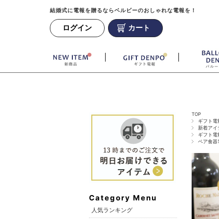
結婚式に電報を贈るならベルビーのおしゃれな電報を！
ログイン
カート
TOP
ギフト電
新着アイ
ギフト電
ペア食器
Category Menu
人気ランキング