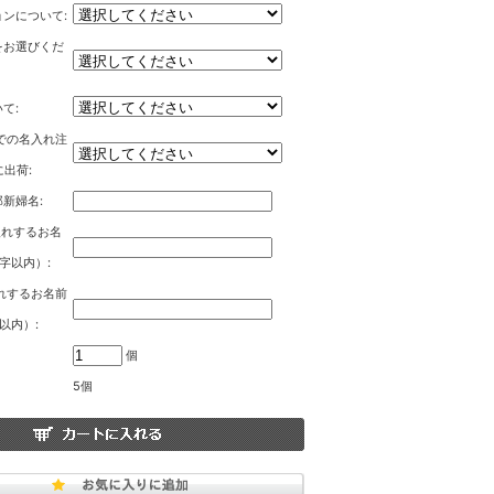
ンについて:
をお選びくだ
て:
までの名入れ注
に出荷:
新婦名:
入れするお名
字以内）:
入れするお名前
以内）:
個
5個