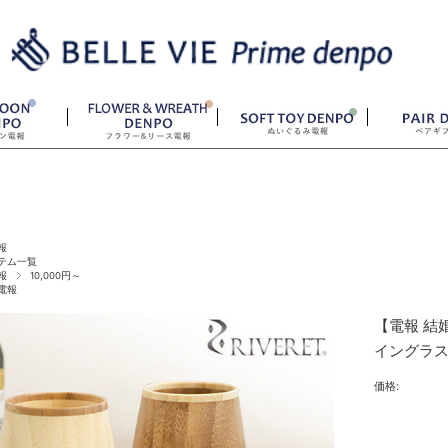
報
テム一覧
報
10,000円～
電報
【電報 結
イングラ
価格: