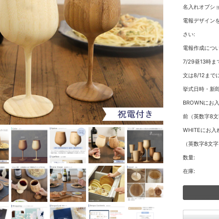
名入れオプショ
電報デザイン
さい:
電報作成につい
7/29昼13時
文は8/12まで
挙式日時・新郎
BROWNにお
前（英数字8文
WHITEにお
（英数字8文字
数量:
在庫: