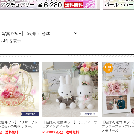
：
並び順：
件～4件を表示
電報 ギフト】プリザーブド
【結婚式 電報 ギフト】ミッフィーウ
【結婚式 電報 ギフ
かぼちゃの馬車 ボヌール
ェディングドール
フラワーフォトフレー
メモリーズ
込)
送料無料
¥14,100
(税込)
送料無料