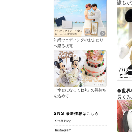
誰もが
沖縄ウェディングのおふたり
へ贈る祝電
「幸せになってね♪」の気持ち
●世界
を込めて
長くみ
SNS
最新情報はこちら
Staff Blog
Instagram