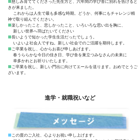
■
慈しみ育ててくださった先生方と、六年間の学び舎に別れを告げると
きが来ました。
これからは人生で最も多感な時期。どうか、何事にもチャレンジ精
神で取り組んでください。
■
楽しかったこと、悲しかったこと、いろいろな思い出を胸に、
新しい世界へ羽ばたいてください
■
長いようで短かった学生生活だったでしょう。
いよいよ社会人ですね。新しい社会でのご活躍を期待します。
■
ご卒業を祝し、心からお喜び申しあげます。
春うららかな今日の佳き日、学び舎を巣立つみなさんの未来に
幸多かれとお祈りいたします。
■
ご卒業を祝し、新しい門出に向けてエールを送ります。おめでとうご
ざいます。
進学・就職祝いなど
■
この度のご入社、心よりお祝い申し上げます。