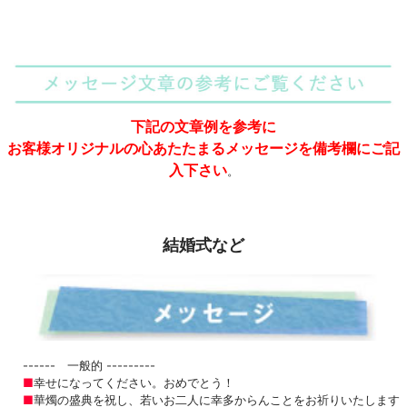
下記の文章例を参考に
お客様オリジナルの心あたたまるメッセージを備考欄にご記
入下さい
。
結婚式
など
------ 一般的 ---------
■
幸せになってください。おめでとう！
■
華燭の盛典を祝し、若いお二人に幸多からんことをお祈りいたします