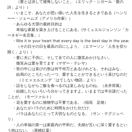
（愛とは決して後悔しないこと。（エリック・シガール「愛の
詩」より））
・いまこそ、あなたが思い描いた人生を生きるときである
（ヘンリ
ーー・ジェームズ（アメリカ作家））
・あらゆる大望の最終目的は
幸福な家庭を築き上げることにある。
(サミュエルジョンソン「カ
ーネギー名言集」）
・Rite it in your heart that every day is the best day in the year.
（その日その日を最高の日にしよう。（エマーソン「人生を切り
開く」より））
・妻に夫に子供に、そして全ての人に微笑みかけなさい。
微笑みは愛を育てます
（マザー・テレサ）
・世の中には喜びの形は何千何万とあるけれども、それはみな、
結局のところたった一つ、愛することができるという喜びなのだ
（ミヒャエルエンデ「はてしない物語」より）
・話をしながらご飯を食べるのは楽しみなものね。
（永井荷風）
・結婚したらいろいろ分かってきますよ。いままでは半分謎だった
ことが。
（モーツァルト）
・花を愛するのに植物学は不要である。
（稲垣 足穂）
・あなたがバラのために時間をかけた分だけ、
バラはあなたにとって大切なものとなる。
（サン・テグジュペ
リ）
・人の幸福の第一は家庭内の平和だ。夫婦が互いに深く愛するとい
う他はない。
（尾崎紅葉）