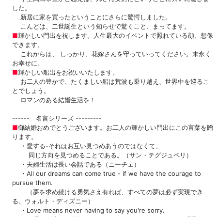
した。
新居に家を買ったということにさらに驚愕しました。
こんどは、二世誕生という知らせで驚くこと、まってます。
■
輝かしい門出を祝します。人生最大のイベントで照れている顔、想像
できます。
これからは、 しっかり、花嫁さんを守っていってください。末永く
お幸せに。
■
輝かしい船出をお祝いいたします。
お二人の豊かで、たくましい船は荒波も乗り越え、世界中を巡るこ
とでしょう。
ロマンのある結婚生活を！
------ 名言シリーズ ---------
■
御結婚おめでとうございます。お二人の輝かしい門出にこの言葉を贈
ります。
・愛する-それはお互い見つめあうのではなくて、
同じ方向を見つめることである。
（サン・テグジュペリ）
・夫婦生活は長い会話である
（ニーチェ）
・All our dreams can come true - if we have the courage to
pursue them.
（夢を求め続ける勇気さえ有れば、すべての夢は必ず実現でき
る。ウォルト・ディズニー）
・Love means never having to say you're sorry.