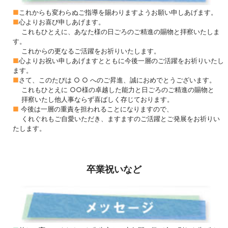
■
これからも変わらぬご指導を賜わりますようお願い申しあげます。
■
心よりお喜び申しあげます。
これもひとえに、あなた様の日ごろのご精進の賜物と拝察いたしま
す。
これからの更なるご活躍をお祈りいたします。
■
心よりお祝い申しあげますとともに今後一層のご活躍をお祈りいたし
ます。
■
さて、このたびは ○ ○ へのご昇進、誠におめでとうございます。
これもひとえに ○○様の卓越した能力と日ごろのご精進の賜物と
拝察いたし他人事ならず喜ばしく存じております。
■
今後は一層の重責を担われることになりますので、
くれぐれもご自愛いただき、ますますのご活躍とご発展をお祈りい
たします。
卒業祝いなど