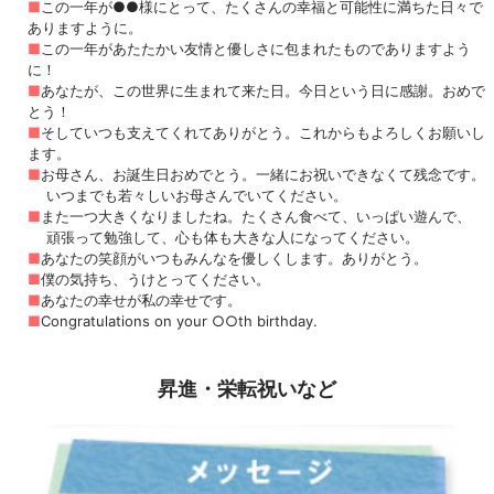
■
この一年が●●様にとって、たくさんの幸福と可能性に満ちた日々で
ありますように。
■
この一年があたたかい友情と優しさに包まれたものでありますよう
に！
■
あなたが、この世界に生まれて来た日。今日という日に感謝。おめで
とう！
■
そしていつも支えてくれてありがとう。これからもよろしくお願いし
ます。
■
お母さん、お誕生日おめでとう。一緒にお祝いできなくて残念です。
いつまでも若々しいお母さんでいてください。
■
また一つ大きくなりましたね。たくさん食べて、いっぱい遊んで、
頑張って勉強して、心も体も大きな人になってください。
■
あなたの笑顔がいつもみんなを優しくします。ありがとう。
■
僕の気持ち、うけとってください。
■
あなたの幸せが私の幸せです。
■
Congratulations on your ○○th birthday.
昇進・栄転祝いなど