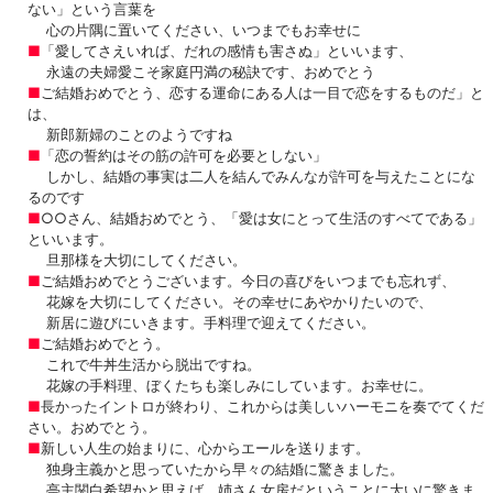
ない」という言葉を
心の片隅に置いてください、いつまでもお幸せに
■
「愛してさえいれば、だれの感情も害さぬ」といいます、
永遠の夫婦愛こそ家庭円満の秘訣です、おめでとう
■
ご結婚おめでとう、恋する運命にある人は一目で恋をするものだ」と
は、
新郎新婦のことのようですね
■
「恋の誓約はその筋の許可を必要としない」
しかし、結婚の事実は二人を結んでみんなが許可を与えたことにな
るのです
■
○○さん、結婚おめでとう、「愛は女にとって生活のすべてである」
といいます。
旦那様を大切にしてください。
■
ご結婚おめでとうございます。今日の喜びをいつまでも忘れず、
花嫁を大切にしてください。その幸せにあやかりたいので、
新居に遊びにいきます。手料理で迎えてください。
■
ご結婚おめでとう。
これで牛丼生活から脱出ですね。
花嫁の手料理、ぼくたちも楽しみにしています。お幸せに。
■
長かったイントロが終わり、これからは美しいハーモニを奏でてくだ
さい。おめでとう。
■
新しい人生の始まりに、心からエールを送ります。
独身主義かと思っていたから早々の結婚に驚きました。
亭主関白希望かと思えば、姉さん女房だということに大いに驚きま