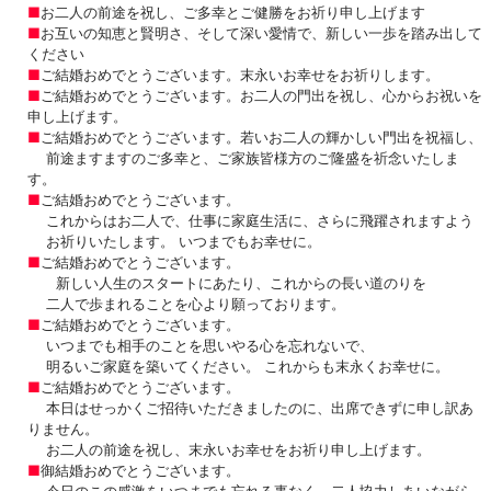
■
お二人の前途を祝し、ご多幸とご健勝をお祈り申し上げます
■
お互いの知恵と賢明さ、そして深い愛情で、新しい一歩を踏み出して
ください
■
ご結婚おめでとうございます。末永いお幸せをお祈りします。
■
ご結婚おめでとうございます。お二人の門出を祝し、心からお祝いを
申し上げます。
■
ご結婚おめでとうございます。若いお二人の輝かしい門出を祝福し、
前途ますますのご多幸と、ご家族皆様方のご隆盛を祈念いたしま
す。
■
ご結婚おめでとうございます。
これからはお二人で、仕事に家庭生活に、さらに飛躍されますよう
お祈りいたします。 いつまでもお幸せに。
■
ご結婚おめでとうございます。
新しい人生のスタートにあたり、これからの長い道のりを
二人で歩まれることを心より願っております。
■
ご結婚おめでとうございます。
いつまでも相手のことを思いやる心を忘れないで、
明るいご家庭を築いてください。 これからも末永くお幸せに。
■
ご結婚おめでとうございます。
本日はせっかくご招待いただきましたのに、出席できずに申し訳あ
りません。
お二人の前途を祝し、末永いお幸せをお祈り申し上げます。
■
御結婚おめでとうございます。
今日のこの感激をいつまでも忘れる事なく、二人協力しあいながら