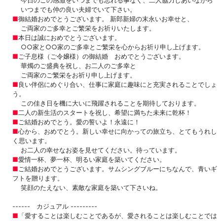
いつまでも仲の良い夫婦でいて下さい。
■
御結婚おめでとうございます。 新郎新婦の末永いお幸せと、
ご両家のご多幸とご繁栄をお祈りいたします。
■
本日は誠におめでとうございます。
○○家と○○家のご多幸とご繁栄を心からお祈り申し上げます。
■
ご子息様（ご令嬢様）の御結婚 おめでとうございます。
華燭のご盛典を祝し、お二人のご多幸と
ご両家のご繁栄をお祈り申し上げます。
■
良い伴侶にめぐり合い、仕事に家庭に趣味にと充実されることでしょ
う。
この佳き日を機に大いに飛躍されることを期待しております。
■
二人の新生活のスタートを祝し、希望に満ちた未来に乾杯！
■
ご結婚おめでとう。愛の誓いよ！永遠に！
■
心から、おめでとう。新しい幸せに向かっての旅立ち、とてもうれし
く思います。
お二人の幸せなお姿を見せてください。待っています。
■
愛情一杯、夢一杯、明るい家庭を築いてください。
■
ご結婚おめでとうございます。サムシングブルーにちなんで、青いギ
フトを贈ります。
笑顔のたえない、素敵な家庭を築いて下さいね。
------ カジュアル ---------
■
「愛することは楽しむことであるが、愛されることは楽しむことでは