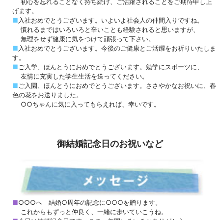
初心を忘れることなく持ち続け、ご活躍されることをご期待申し上
げます。
■
入社おめでとうございます。いよいよ社会人の仲間入りですね。
慣れるまではいろいろと辛いことも経験されると思いますが、
無理をせず健康に気をつけて頑張って下さい。
■
入社おめでとうございます。今後のご健康とご活躍をお祈りいたしま
す。
■
ご入学、ほんとうにおめでとうございます。勉学にスポーツに、
友情に充実した学生生活を送ってください。
■
ご入園、ほんとうにおめでとうございます。ささやかなお祝いに、春
色の花をお送りました。
○○ちゃんに気に入ってもらえれば、幸いです。
御結婚記念日のお祝いなど
■
○○○へ 結婚○周年の記念に○○○を贈ります。
これからもずっと仲良く、一緒に歩いていこうね。