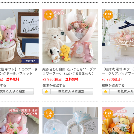
電報 ギフト】くまのプーさ
組み合わせ自由 ぬいぐるみソープフ
【結婚式 電報 ギフ
ングドールバスケット
ラワーブーケ（ぬいぐるみ別売り）
ー クリアバッグブ
込)
送料無料
¥2,980
(税込)
送料無料
¥6,280
(税込)
する
在庫を確認する
在庫を確認する