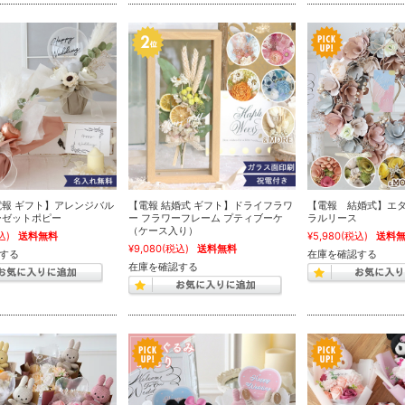
電報 ギフト】アレンジバル
【電報 結婚式 ギフト】ドライフラワ
【電報 結婚式】エ
ーゼットポピー
ー フラワーフレーム プティブーケ
ラルリース
（ケース入り）
込)
送料無料
¥5,980
(税込)
送料
¥9,080
(税込)
送料無料
する
在庫を確認する
在庫を確認する