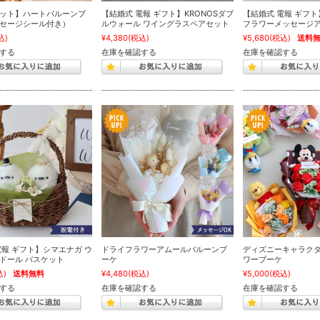
ット】ハートバルーンブ
【結婚式 電報 ギフト】KRONOSダブ
【結婚式 電報 ギフ
セージシール付き）
ルウォール ワイングラスペアセット
フラワーメッセージ
込)
¥4,380
(税込)
¥5,680
(税込)
送料
する
在庫を確認する
在庫を確認する
電報 ギフト】シマエナガ ウ
ドライフラワーアムールバルーンブ
ディズニーキャラクタ
ドール バスケット
ーケ
ワーブーケ
込)
送料無料
¥4,480
(税込)
¥5,000
(税込)
する
在庫を確認する
在庫を確認する