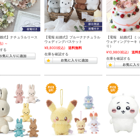
婚式】ナチュラルリース
【電報 結婚式】ブルーナナチュラル
【電報 結婚式】ミ
ウェディングバスケット
ウェディングケーキ
込)
～
り）
¥8,800
(税込)
送料無料
する
¥10,980
(税込)
送料
在庫を確認する
在庫を確認する