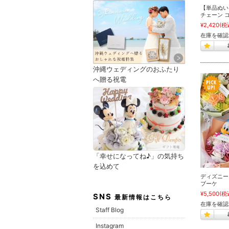
【単品ぬい
チェーン 
¥2,420
(税
在庫を確認
沖縄ウェディングのおふたり
へ贈る祝電
「幸せになってね♪」の気持ち
を込めて
ディズニー
ブーケ
¥5,500
(税
SNS
最新情報はこちら
在庫を確認
Staff Blog
Instagram