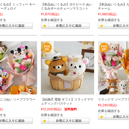
ぐるみ】ミッフィー キー
【単品ぬいぐるみ】ポケピース ぬい
【単品ぬいぐるみ】ち
コーデュロイ
ぐるみボールチェーンマスコット
チャーム
込)
¥1,870
(税込)
¥1,980
(税込)
する
在庫を確認する
在庫を確認する
ニコぬい ソープフラワー
【結婚式 電報 ギフト】リラックマウ
リラックマ ソープフ
ェディングバスケット
¥5,280
(税込)
込)
¥12,000
(税込)
送料無料
在庫を確認する
する
在庫を確認する