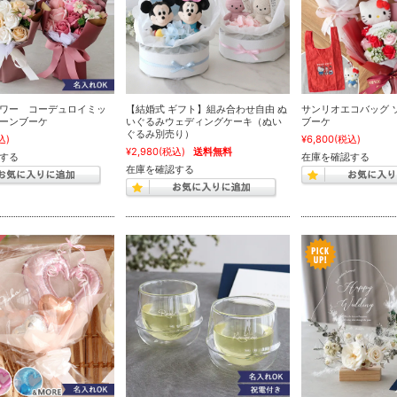
ワー コーデュロイミッ
【結婚式 ギフト】組み合わせ自由 ぬ
サンリオエコバッグ 
ーンブーケ
いぐるみウェディングケーキ（ぬい
ブーケ
ぐるみ別売り）
込)
¥6,800
(税込)
¥2,980
(税込)
送料無料
する
在庫を確認する
在庫を確認する