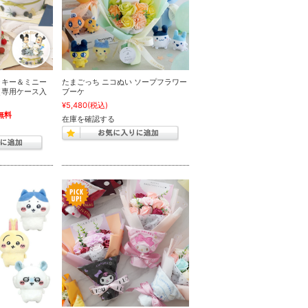
ッキー＆ミニー
たまごっち ニコぬい ソープフラワー
（専用ケース入
ブーケ
¥5,480
(税込)
無料
在庫を確認する