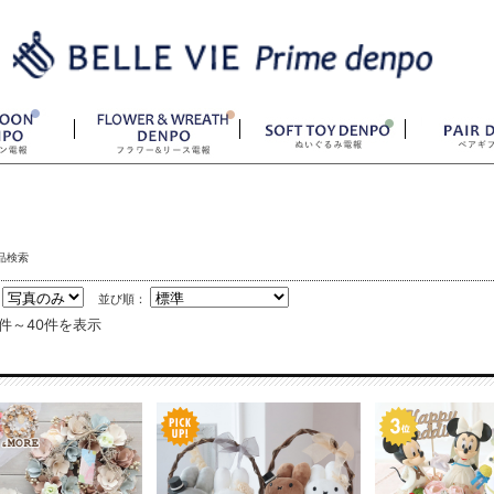
品検索
：
並び順：
1件～40件を表示