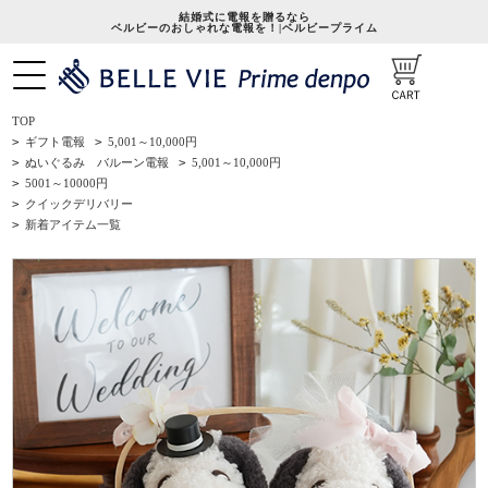
結婚式に電報を贈るなら
ベルビーのおしゃれな電報を！|ベルビープライム
TOP
>
ギフト電報
>
5,001～10,000円
>
ぬいぐるみ バルーン電報
>
5,001～10,000円
>
5001～10000円
>
クイックデリバリー
>
新着アイテム一覧