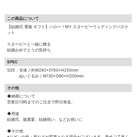
この商品について
【結婚式 電報 ギフト】ハロー！MY スヌーピーウェディングバスケ
ット
スヌーピーと一緒に贈る
結婚おめでとうの気持ち
SPEC
SIZE：全体 / 約W260×D150×H250mm
ぬいぐるみ / W130×D90×H200mm
その他
◆納期について
営業日13時までのご注文で即日発送。
◆用途
結婚式、披露宴、結婚祝い、などお祝いに
◆その他
※リボンの色・形などが変更となる場合がございます。予めご了承く