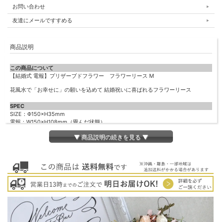
お問い合わせ
友達にメールですすめる
商品説明
この商品について
【結婚式 電報】プリザーブドフラワー フラワーリース M
花風水で「お幸せに」の願いを込めて 結婚祝いに喜ばれるフラワーリース
SPEC
SIZE：Φ150×H35mm
電報：W150×H108mm（畳んだ状態）
主な材料： ドライフラワー/プリザーブドフラワー/藤/合板 ※お花や葉っぱなど使
▼ 商品説明の続きを見る ▼
用材料の種類が若干変更になる場合がございます。
その他
◆同梱商品
全ての商品と同梱可能です
◆用途
結婚祝い、結婚記念日のお祝い、誕生日祝い、開店祝い、など
◆その他
＊こちらはクイック発送対応商品です。営業日13時までのご依頼で 本日発送いた