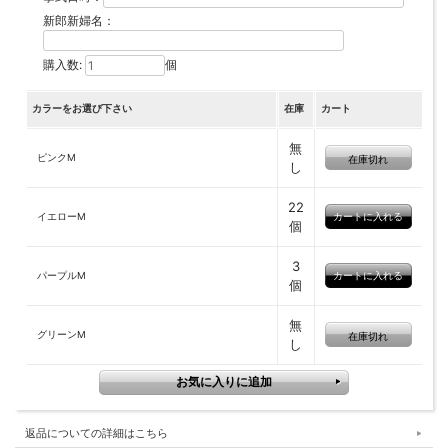
新郎新婦名：
購入数:
個
カラーをお選び下さい
在庫
カート
無
ピンクM
在庫切れ
し
22
イエローM
個
3
パープルM
個
無
グリーンM
在庫切れ
し
返品についての詳細はこちら