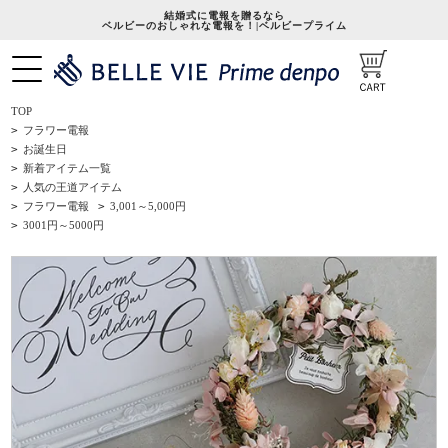
結婚式に電報を贈るなら
ベルビーのおしゃれな電報を！|ベルビープライム
TOP
>
フラワー電報
>
お誕生日
>
新着アイテム一覧
>
人気の王道アイテム
>
フラワー電報
>
3,001～5,000円
>
3001円～5000円