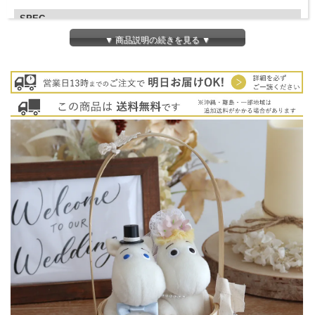
SPEC
>DOLL SIZE：H120×W95×D80mm
▼ 商品説明の続きを見る ▼
BASKET SIZE：約W100×D100×H240mm
電報：W150×H108mm（畳んだ状態）
その他
◆同梱商品
全ての商品と同梱可能です
◆納期について
営業日13時までのご注文で
即日発送。
◆その他
※土・日・祝日の発送業務はお休みです。
※資材・ラッピングのリボン種類は予告なく変更になる場合がござ
います。
※電報（メッセージカード）はご注文頂いたあとすぐ製作に入りま
す。メッセージの変更はできません。
※沖縄・離島・一部地域は追加送料がかかる場合があります。
◆用途
結婚式、披露宴、結婚祝い、お祝いなど