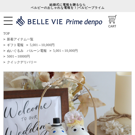
結婚式に電報を贈るなら
ベルビーのおしゃれな電報を！|ベルビープライム
TOP
>
新着アイテム一覧
>
ギフト電報
>
5,001～10,000円
>
ぬいぐるみ バルーン電報
>
5,001～10,000円
>
5001～10000円
>
クイックデリバリー