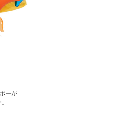
インボーが
ー」