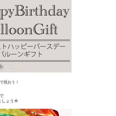
で祝おう！
で
ましょう☆