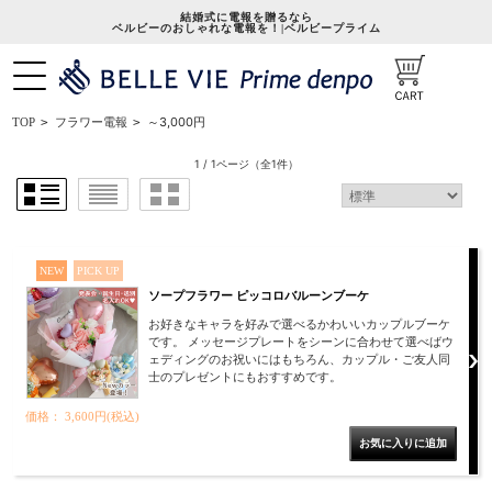
結婚式に電報を贈るなら
ベルビーのおしゃれな電報を！|ベルビープライム
～3,000円
TOP
>
フラワー電報
>
1 / 1ページ
（全1件）
NEW
PICK UP
ソープフラワー ピッコロバルーンブーケ
お好きなキャラを好みで選べるかわいいカップルブーケ
です。 メッセージプレートをシーンに合わせて選べばウ
ェディングのお祝いにはもちろん、カップル・ご友人同
士のプレゼントにもおすすめです。
価格： 3,600円(税込)