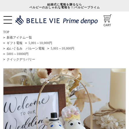
結婚式に電報を贈るなら
ベルビーのおしゃれな電報を！|ベルビープライム
TOP
>
新着アイテム一覧
>
ギフト電報
>
5,001～10,000円
>
ぬいぐるみ バルーン電報
>
5,001～10,000円
>
5001～10000円
>
クイックデリバリー