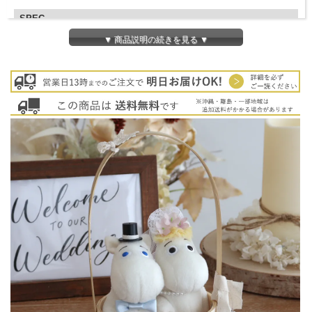
SPEC
>DOLL SIZE：H120×W95×D80mm
▼ 商品説明の続きを見る ▼
BASKET SIZE：約W100×D100×H240mm
電報：W150×H108mm（畳んだ状態）
その他
◆同梱商品
全ての商品と同梱可能です
◆納期について
営業日13時までのご注文で
即日発送。
◆その他
※土・日・祝日の発送業務はお休みです。
※資材・ラッピングのリボン種類は予告なく変更になる場合がござ
います。
※電報（メッセージカード）はご注文頂いたあとすぐ製作に入りま
す。メッセージの変更はできません。
※沖縄・離島・一部地域は追加送料がかかる場合があります。
◆用途
結婚式、披露宴、結婚祝い、お祝いなど