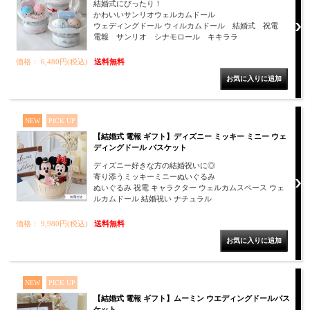
結婚式にぴったり！
かわいいサンリオウェルカムドール
ウェディングドール ウィルカムドール 結婚式 祝電
電報 サンリオ シナモロール キキララ
価格： 6,480円(税込)
送料無料
NEW
PICK UP
【結婚式 電報 ギフト】ディズニー ミッキー ミニー ウェ
ディングドール バスケット
ディズニー好きな方の結婚祝いに◎
寄り添うミッキーミニーぬいぐるみ
ぬいぐるみ 祝電 キャラクター ウェルカムスペース ウェ
ルカムドール 結婚祝い ナチュラル
価格： 9,980円(税込)
送料無料
NEW
PICK UP
【結婚式 電報 ギフト】ムーミン ウエディングドールバス
ケット