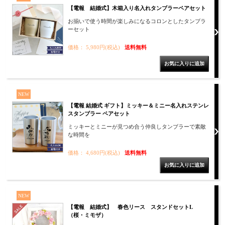
【電報 結婚式】木箱入り名入れタンブラーペアセット
お揃いで使う時間が楽しみになるコロンとしたタンブラ
ーセット
価格： 5,980円(税込)
送料無料
NEW
【電報 結婚式 ギフト】ミッキー＆ミニー名入れステンレ
スタンブラー ペアセット
ミッキーとミニーが見つめ合う仲良しタンブラーで素敵
な時間を
価格： 4,680円(税込)
送料無料
NEW
【電報 結婚式】 春色リース スタンドセットL
（桜・ミモザ）