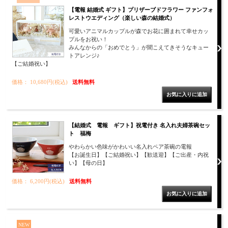
【電報 結婚式 ギフト】プリザーブドフラワー ファンフォ
レストウエディング（楽しい森の結婚式）
可愛いアニマルカップルが森でお花に囲まれて幸せカッ
プルをお祝い！
みんなからの「おめでとう」が聞こえてきそうなキュー
トアレンジ♪
【ご結婚祝い】
価格： 10,680円(税込)
送料無料
【結婚式 電報 ギフト】祝電付き 名入れ夫婦茶碗セッ
ト 福梅
やわらかい色味がかわいい名入れペア茶碗の電報
【お誕生日】【ご結婚祝い】【歓送迎】【ご出産・内祝
い】【母の日】
価格： 6,200円(税込)
送料無料
NEW