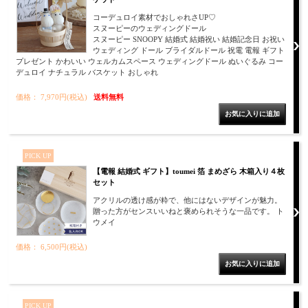
コーデュロイ素材でおしゃれさUP♡
スヌーピーのウェディングドール
スヌーピー SNOOPY 結婚式 結婚祝い 結婚記念日 お祝い
ウェディング ドール ブライダルドール 祝電 電報 ギフト
プレゼント かわいい ウェルカムスペース ウェディングドール ぬいぐるみ コー
デュロイ ナチュラル バスケット おしゃれ
価格： 7,970円(税込)
送料無料
PICK UP
【電報 結婚式 ギフト】toumei 箔 まめざら 木箱入り４枚
セット
アクリルの透け感が粋で、他にはないデザインが魅力。
贈った方がセンスいいねと褒められそうな一品です。 ト
ウメイ
価格： 6,500円(税込)
PICK UP