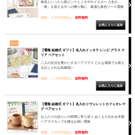
春色といったら桜ピンクとミモザのイエロー 人生の
「春」を迎える方への贈り物に、最適な春色リース電報
価格： 6,980円(税込)
送料無料
NEW
【電報 結婚式 ギフト】名入れイッタラ レンピ グラス ク
リア ペアセット
二人の生活を豊かにするペアグラス どんな場面でも映え
るおしゃれな結婚祝い
価格： 7,280円(税込)
送料無料
【電報 結婚式 ギフト】名入れリヴェレットカフェオレマ
グ ペアセット
おふたりの語らいの時間に寄り添う ぬくもり伝わる木製
ペアマグカップを贈るお祝い電報
価格： 8,980円(税込)
送料無料