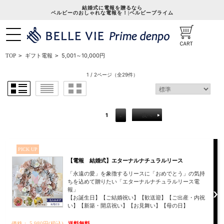
結婚式に電報を贈るなら
ベルビーのおしゃれな電報を！|ベルビープライム
5,001～10,000円
TOP
>
ギフト電報
>
1 / 2ページ
（全29件）
1
2
次へ
PICK UP
【電報 結婚式】エターナルナチュラルリース
「永遠の愛」を象徴するリースに「おめでとう」の気持
ちを込めて贈りたい「エターナルナチュラルリース電
報」
【お誕生日】【ご結婚祝い】【歓送迎】【ご出産・内祝
い】【新築・開店祝い】【お見舞い】【母の日】
価格： 5,980円(税込)
送料無料