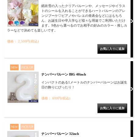
紙吹雪の入ったクリアバルーンや、メッセージやイラス
トのシールを入れることができるハートバルーンのアレ
ンジブーケ♡ピアノやバレエの発表会などにはもちろ
ん、お誕生日や卒入学など様々な用途でご利用いただけ
ます。9色から選べるのでお相手の好みのカラー・推しカ
ラーなどで決めても楽しいです。
価格： 2,500円(税込)
NEW
PICK UP
ナンバーバルーン BIG 40inch
インパクトのある1メートルのナンバーバルーンはお誕生
日の飾りにぴったり！
価格： 600円(税込)
NEW
PICK UP
ナンバーバルーン 32inch