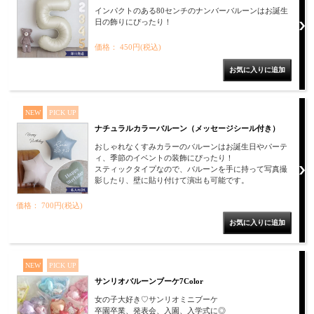
インパクトのある80センチのナンバーバルーンはお誕生
日の飾りにぴったり！
価格： 450円(税込)
NEW
PICK UP
ナチュラルカラーバルーン（メッセージシール付き）
おしゃれなくすみカラーのバルーンはお誕生日やパーテ
ィ、季節のイベントの装飾にぴったり！
スティックタイプなので、バルーンを手に持って写真撮
影したり、壁に貼り付けて演出も可能です。
価格： 700円(税込)
NEW
PICK UP
サンリオバルーンブーケ7Color
女の子大好き♡サンリオミニブーケ
卒園卒業、発表会、入園、入学式に◎