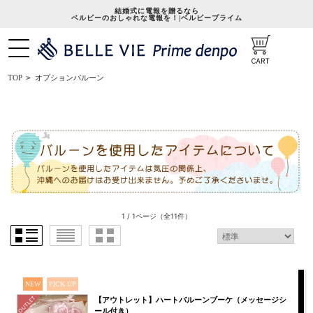
結婚式に電報を贈るなら
ベルビーのおしゃれな電報を！|ベルビープライム
オプションバルーン
TOP
>
1 / 1ページ
（全11件）
NEW
PICK UP
【アウトレット】ハートバルーンブーケ（メッセージシ
ール付き）