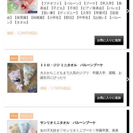
【プチギフト】【バルーン】【ブーケ】【卒入学】【発
表会】【子ども】【子供】【ピアノ発表会】【バレエ】
【習い事】【ディズニー】【入学】【卒業式】【送迎
会】【保育園】【幼稚園】【小学生】【部活】【中学生】【お祝い】【バルー
ン】【タオル】
価格： 3,280円(税込)
NEW
PICK UP
トトロ・ジジ ミニタオル バルーンブーケ
大人からこどもまで人気のジブリ 卒園入学、退職、お
誕生日にぴったり
価格： 2,780円(税込)
NEW
PICK UP
サンリオミニタオル バルーンブーケ
女の子大好き♡サンリオミニブーケ！卒園卒業、発表