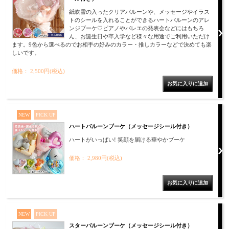
紙吹雪の入ったクリアバルーンや、メッセージやイラス
トのシールを入れることができるハートバルーンのアレ
ンジブーケ♡ピアノやバレエの発表会などにはもちろ
ん、お誕生日や卒入学など様々な用途でご利用いただけ
ます。9色から選べるのでお相手の好みのカラー・推しカラーなどで決めても楽
しいです。
価格： 2,500円(税込)
NEW
PICK UP
ハートバルーンブーケ（メッセージシール付き）
ハートがいっぱい! 笑顔を届ける華やかブーケ
価格： 2,980円(税込)
NEW
PICK UP
スターバルーンブーケ（メッセージシール付き）