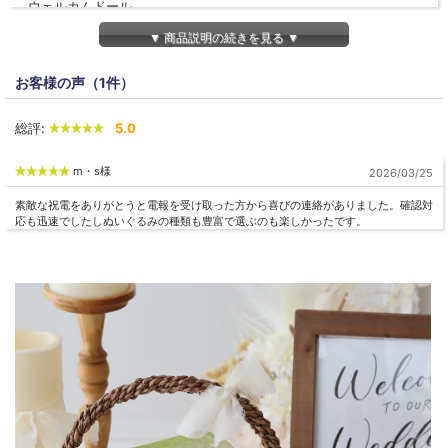
ウェルカムドール
▼ 商品説明の続きを見る ▼
SPEC
マスコットサイズ：約W120×D4×H80mm
お客様の声（1件）
ラッピングサイズ：約W200×D100×H240mm
電報：W150×H108mm（畳んだ状態）
総評:
5.0
その他
m・s様
2026/03/25
◆納期について
素敵な祝電をありがとうと電報を受け取った方から喜びの連絡がありました。確認対
営業日13時までのご注文で即日発送。
応も迅速でしたしぬいぐるみの種類も豊富で選ぶのも楽しかったです。
◆用途
結婚式、披露宴、結婚祝い、などお祝いに
◆その他
・土・日・祝日の発送業務はお休みです。
・全ての商品と同梱可能です。
※水、汗などの多湿や直射日光、紫外線などにより、色落ち、脱色
することがあります。
※資材・ラッピングのリボン種類は予告なく変更になる場合がござ
います。
※電報（メッセージカード）はご注文頂いたあとすぐ製作に入りま