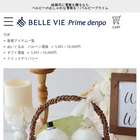
結婚式に電報を贈るなら
ベルビーのおしゃれな電報を！|ベルビープライム
TOP
>
新着アイテム一覧
>
ぬいぐるみ バルーン電報
>
5,001～10,000円
>
ギフト電報
>
5,001～10,000円
>
クイックデリバリー