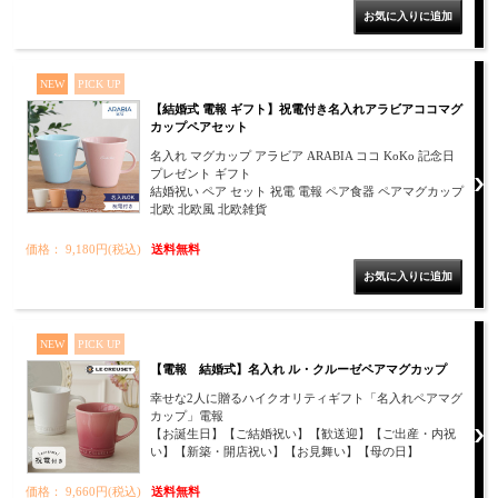
NEW
PICK UP
【結婚式 電報 ギフト】祝電付き名入れアラビアココマグ
カップペアセット
名入れ マグカップ アラビア ARABIA ココ KoKo 記念日
プレゼント ギフト
結婚祝い ペア セット 祝電 電報 ペア食器 ペアマグカップ
北欧 北欧風 北欧雑貨
価格： 9,180円(税込)
送料無料
NEW
PICK UP
【電報 結婚式】名入れ ル・クルーゼペアマグカップ
幸せな2人に贈るハイクオリティギフト「名入れペアマグ
カップ」電報
【お誕生日】【ご結婚祝い】【歓送迎】【ご出産・内祝
い】【新築・開店祝い】【お見舞い】【母の日】
価格： 9,660円(税込)
送料無料