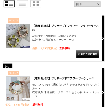
PICK UP
【電報 結婚式】プリザーブドフラワー フラワーリース
M
花風水で「お幸せに」の願いを込めて
結婚祝いに喜ばれるフラワーリース
価格： 4,250円(税込)
送料無料
6位
PICK UP
【電報 結婚式】プリザーブドフラワー ブーケリース
センスいいねって褒められそう ナチュラルなアレンジバ
ルーン
祝電 誕生日 開店祝い ナチュラル おしゃれ 名入れ メッセ
ージ
価格： 8,680円(税込)
送料無料