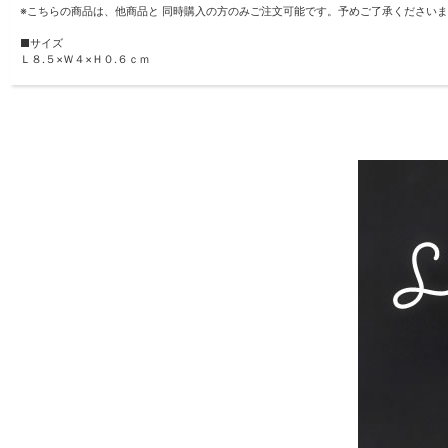
※こちらの商品は、他商品と 同時購入の方のみご注文可能です。予めご了承ください
■サイズ
Ｌ８.５×Ｗ４×Ｈ０.６ｃｍ
■仕様
・リモコン本体、テスト用ボタン電池CR2025 １個が付属します。